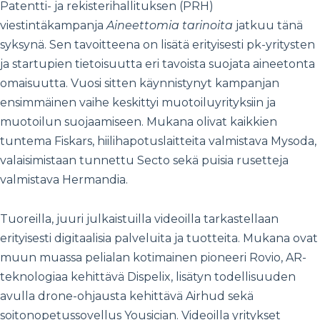
Patentti- ja rekisterihallituksen (PRH)
viestintäkampanja
Aineettomia tarinoita
jatkuu tänä
syksynä. Sen tavoitteena on lisätä erityisesti pk-yritysten
ja startupien tietoisuutta eri tavoista suojata aineetonta
omaisuutta. Vuosi sitten käynnistynyt kampanjan
ensimmäinen vaihe keskittyi muotoiluyrityksiin ja
muotoilun suojaamiseen. Mukana olivat kaikkien
tuntema Fiskars, hiilihapotuslaitteita valmistava Mysoda,
valaisimistaan tunnettu Secto sekä puisia rusetteja
valmistava Hermandia.
Tuoreilla, juuri julkaistuilla videoilla tarkastellaan
erityisesti digitaalisia palveluita ja tuotteita. Mukana ovat
muun muassa pelialan kotimainen pioneeri Rovio, AR-
teknologiaa kehittävä Dispelix, lisätyn todellisuuden
avulla drone-ohjausta kehittävä Airhud sekä
soitonopetussovellus Yousician. Videoilla yritykset