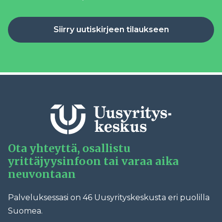
Siirry uutiskirjeen tilaukseen
Ota yhteyttä, osallistu
yrittäjyysinfoon tai varaa aika
neuvontaan
Palveluksessasi on 46 Uusyrityskeskusta eri puolilla
Suomea.