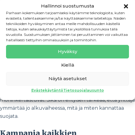
käytännönläheistä tietoa yritysten omien kokemusten
Hallinnoi suostumusta
kautta siitä, miten aineettomat oikeudet tulisi
Parhaan kokemuksen tarjoamiseksi käytämme teknologioita, kuten
huomioida liiketoiminnassa.
evästeitä, tallentaaksemme ja/tai käyttääksemme laitetietoja. Näiden
tekniikoiden hyväksyminen antaa meille mahdollisuuden käsitellä
tietoja, kuten selauskäyttäytymistä tai yksilöllisiä tunnuksia tällä
Itse kiteyttäisin kampanjan tavoitteen seuraavasti:
sivustolla. Suostumuksen jättäminen tai peruuttaminen voi vaikuttaa
haitallisesti tiettyihin ominaisuuksiin ja toimintoihin.
Yrittäjät eivät etsi tietoa, vaan ratkaisuja.
Hyväksy
Kampanjan projektipäällikkönä toimii PRH:n
Kiellä
kehitysasiantuntija
Olli Ilmarinen
. Hän on todennut
osuvasti, että digitaalisessa liiketoiminnassa toimitaan
Näytä asetukset
tyypillisesti suoraan globaaleilla markkinoilla, jolloin
Evästekäytäntö
Tietosuojalausunto
myös aineettomien oikeuksien rikkomisen riskit
moninkertaistuvat. Siksi on erityisen tärkeää, että yrittäjä
ymmärtää jo alkuvaiheessa, mitä ja miten kannattaa
suojata.
Kampanja kaikkien