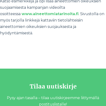
Katso esimerkkejä ja opi lisää aineettomien oikeuksien
suojaamisesta kampanjan videoilta
osoitteessa
www.aineettomiatarinoita.fi
. Sivustolla on
myös tarjolla linkkejä kattaviin tietolähteisiin
aineettomien oikeuksien suojauksesta ja
hyödyntämisestä.
Jani Joenniemi
Kirjoittaja on Euroopan unionin teollisoikeuksien
viraston EUIPO:n verkostoasiantuntija.
Tilaa uutiskirje
Pysy ajan tasalla – tilaa uutiskirjeemme liittymällä
postituslistalle!