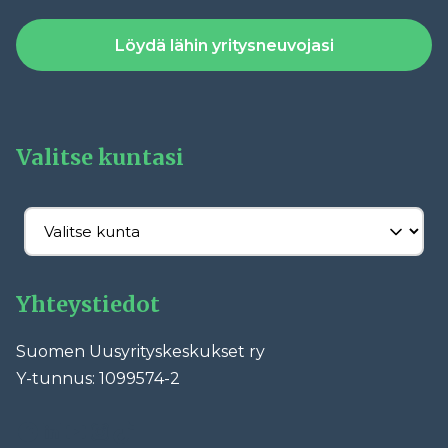
Löydä lähin yritysneuvojasi
Valitse kuntasi
Yhteystiedot
Suomen Uusyrityskeskukset ry
Y-tunnus: 1099574-2
Facebook
LinkedIn
YouTube
Instagram
TikTok