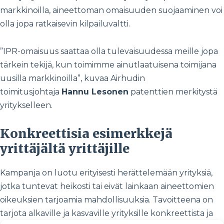
markkinoilla, aineettoman omaisuuden suojaaminen voi
olla jopa ratkaisevin kilpailuvaltti.
”IPR-omaisuus saattaa olla tulevaisuudessa meille jopa
tärkein tekijä, kun toimimme ainutlaatuisena toimijana
uusilla markkinoilla”, kuvaa
Airhudin
toimitusjohtaja
Hannu Lesonen
patenttien merkitystä
yritykselleen.
Konkreettisia esimerkkejä
yrittäjältä yrittäjille
Kampanja on luotu erityisesti herättelemään yrityksiä,
jotka tuntevat heikosti tai eivät lainkaan aineettomien
oikeuksien tarjoamia mahdollisuuksia. Tavoitteena on
tarjota alkaville ja kasvaville yrityksille konkreettista ja