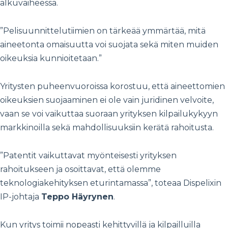
alkuvaiheessa.
”Pelisuunnittelutiimien on tärkeää ymmärtää, mitä
aineetonta omaisuutta voi suojata sekä miten muiden
oikeuksia kunnioitetaan.”
Yritysten puheenvuoroissa korostuu, että aineettomien
oikeuksien suojaaminen ei ole vain juridinen velvoite,
vaan se voi vaikuttaa suoraan yrityksen kilpailukykyyn
markkinoilla sekä mahdollisuuksiin kerätä rahoitusta.
”Patentit vaikuttavat myönteisesti yrityksen
rahoitukseen ja osoittavat, että olemme
teknologiakehityksen eturintamassa”, toteaa
Dispelixin
IP-johtaja
Teppo Häyrynen
.
Kun yritys toimii nopeasti kehittyvillä ja kilpailluilla