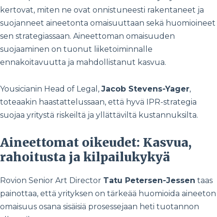
kertovat, miten ne ovat onnistuneesti rakentaneet ja
suojanneet aineetonta omaisuuttaan sekä huomioineet
sen strategiassaan. Aineettoman omaisuuden
suojaaminen on tuonut liiketoiminnalle
ennakoitavuutta ja mahdollistanut kasvua.
Yousicianin Head of Legal,
Jacob Stevens-Yager
,
toteaakin haastattelussaan, että hyvä IPR-strategia
suojaa yritystä riskeiltä ja yllättäviltä kustannuksilta.
Aineettomat oikeudet: Kasvua,
rahoitusta ja kilpailukykyä
Rovion Senior Art Director
Tatu Petersen-Jessen
taas
painottaa, että yrityksen on tärkeää huomioida aineeton
omaisuus osana sisäisiä prosessejaan heti tuotannon