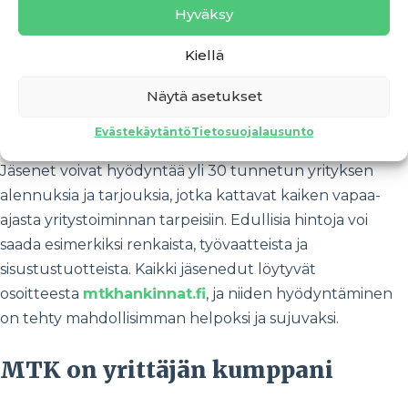
oikeudenkäynneissä avustamiseen saakka.
Hyväksy
Jäsenyys tuo merkittäviä etuja
Kiellä
Näytä asetukset
MTK:n jäsenyys ei ole pelkästään edunvalvontaa – se
Evästekäytäntö
Tietosuojalausunto
tuo mukanaan myös konkreettisia taloudellisia etuja.
Jäsenet voivat hyödyntää yli 30 tunnetun yrityksen
alennuksia ja tarjouksia, jotka kattavat kaiken vapaa-
ajasta yritystoiminnan tarpeisiin. Edullisia hintoja voi
saada esimerkiksi renkaista, työvaatteista ja
sisustustuotteista. Kaikki jäsenedut löytyvät
osoitteesta
mtkhankinnat.fi
, ja niiden hyödyntäminen
on tehty mahdollisimman helpoksi ja sujuvaksi.
MTK on yrittäjän kumppani