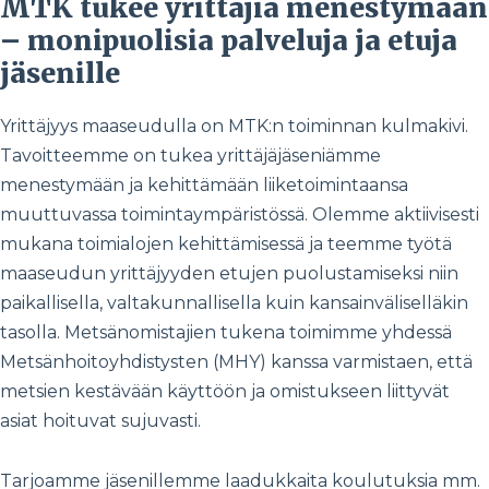
MTK tukee yrittäjiä menestymään
– monipuolisia palveluja ja etuja
jäsenille
Yrittäjyys maaseudulla on MTK:n toiminnan kulmakivi.
Tavoitteemme on tukea yrittäjäjäseniämme
menestymään ja kehittämään liiketoimintaansa
muuttuvassa toimintaympäristössä. Olemme aktiivisesti
mukana toimialojen kehittämisessä ja teemme työtä
maaseudun yrittäjyyden etujen puolustamiseksi niin
paikallisella, valtakunnallisella kuin kansainväliselläkin
tasolla. Metsänomistajien tukena toimimme yhdessä
Metsänhoitoyhdistysten (MHY) kanssa varmistaen, että
metsien kestävään käyttöön ja omistukseen liittyvät
asiat hoituvat sujuvasti.
Tarjoamme jäsenillemme laadukkaita koulutuksia mm.