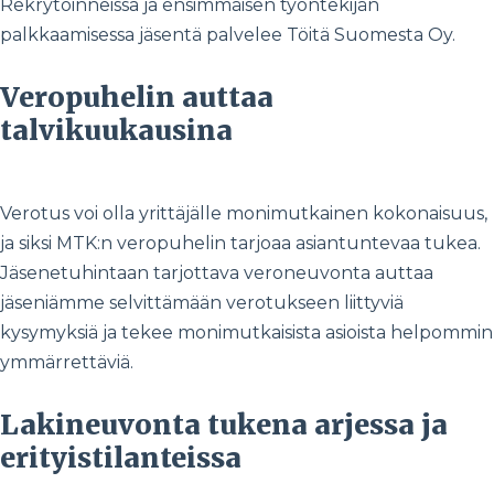
Rekrytoinneissa ja ensimmäisen työntekijän
palkkaamisessa jäsentä palvelee Töitä Suomesta Oy.
Veropuhelin auttaa
talvikuukausina
Verotus voi olla yrittäjälle monimutkainen kokonaisuus,
ja siksi MTK:n veropuhelin tarjoaa asiantuntevaa tukea.
Jäsenetuhintaan tarjottava veroneuvonta auttaa
jäseniämme selvittämään verotukseen liittyviä
kysymyksiä ja tekee monimutkaisista asioista helpommin
ymmärrettäviä.
Lakineuvonta tukena arjessa ja
erityistilanteissa