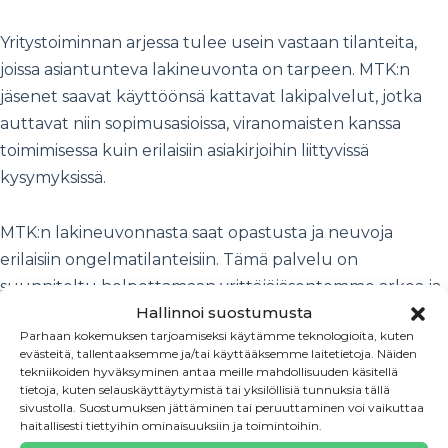
Yritystoiminnan arjessa tulee usein vastaan tilanteita,
joissa asiantunteva lakineuvonta on tarpeen. MTK:n
jäsenet saavat käyttöönsä kattavat lakipalvelut, jotka
auttavat niin sopimusasioissa, viranomaisten kanssa
toimimisessa kuin erilaisiin asiakirjoihin liittyvissä
kysymyksissä.
MTK:n lakineuvonnasta saat opastusta ja neuvoja
erilaisiin ongelmatilanteisiin. Tämä palvelu on
suunniteltu helpottamaan yrittäjäjäsentemme arkea ja
Hallinnoi suostumusta
varmistamaan, että yrittäjä voi keskittyä yrityksensä
Parhaan kokemuksen tarjoamiseksi käytämme teknologioita, kuten
toiminnan kehittämiseen.
evästeitä, tallentaaksemme ja/tai käyttääksemme laitetietoja. Näiden
tekniikoiden hyväksyminen antaa meille mahdollisuuden käsitellä
tietoja, kuten selauskäyttäytymistä tai yksilöllisiä tunnuksia tällä
Arvolex Oy:stä saa jäsenetuhintaan monipuoliset
sivustolla. Suostumuksen jättäminen tai peruuttaminen voi vaikuttaa
lakipalvelut asiakirjojen laadinnasta aina
haitallisesti tiettyihin ominaisuuksiin ja toimintoihin.