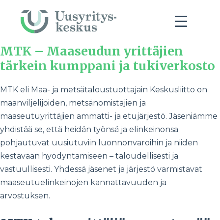
MTK – Maaseudun yrittäjien
tärkein kumppani ja tukiverkosto
MTK eli Maa- ja metsätaloustuottajain Keskusliitto on
maanviljelijöiden, metsänomistajien ja
maaseutuyrittäjien ammatti- ja etujärjestö. Jäseniämme
yhdistää se, että heidän työnsä ja elinkeinonsa
pohjautuvat uusiutuviin luonnonvaroihin ja niiden
kestävään hyödyntämiseen – taloudellisesti ja
vastuullisesti. Yhdessä jäsenet ja järjestö varmistavat
maaseutuelinkeinojen kannattavuuden ja
arvostuksen.