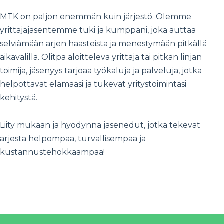
MTK on paljon enemmän kuin järjestö. Olemme
yrittäjäjäsentemme tuki ja kumppani, joka auttaa
selviämään arjen haasteista ja menestymään pitkällä
aikavälillä. Olitpa aloitteleva yrittäjä tai pitkän linjan
toimija, jäsenyys tarjoaa työkaluja ja palveluja, jotka
helpottavat elämääsi ja tukevat yritystoimintasi
kehitystä.
Liity mukaan ja hyödynnä jäsenedut, jotka tekevät
arjesta helpompaa, turvallisempaa ja
kustannustehokkaampaa!
Kaija Stormbom
Kirjoittaja työskentelee viestinnän asiantuntijana MTK:lla