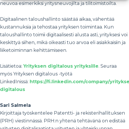
neuvoa esimerkiksi yritysneuvojilta ja tilitoimistoilta.
Digitaalinen taloushallinto säästää aikaa, vähentää
kustannuksia ja tehostaa yrityksen toimintaa. Kun
taloushallinto toimii digitaalisesti alusta asti, yrityksesi voi
keskittyä siihen, mikä oikeasti tuo arvoa eli asiakkaisiin ja
liiketoiminnan kehittämiseen.
Lisätietoa:
Yrityksen digitalous yrityksille
. Seuraa
myös Yrityksen digitalous -työtä
LinkedInissä:
https://fi.linkedin.com/company/yrityks
digitalous
Sari Salmela
Kirjoittaja työskentelee Patentti- ja rekisterihallituksen
(PRH) viestinnässä. PRH:n yhtenä tehtävänä on edistää
yritysten digitalisaatiota yritysten ja yhteiskunnan