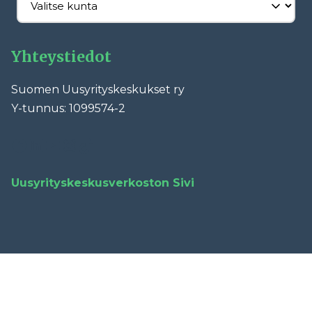
Yhteystiedot
Suomen Uusyrityskeskukset ry
Y-tunnus: 1099574-2
Facebook
LinkedIn
YouTube
Instagram
TikTok
Uusyrityskeskusverkoston Sivi