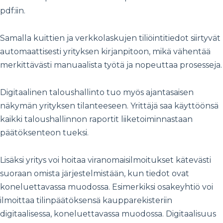
pdf:iin.
Samalla kuittien ja verkkolaskujen tiliöintitiedot siirtyvät
automaattisesti yrityksen kirjanpitoon, mikä vähentää
merkittävästi manuaalista työtä ja nopeuttaa prosesseja.
Digitaalinen taloushallinto tuo myös ajantasaisen
näkymän yrityksen tilanteeseen. Yrittäjä saa käyttöönsä
kaikki taloushallinnon raportit liiketoiminnastaan
päätöksenteon tueksi.
Lisäksi yritys voi hoitaa viranomaisilmoitukset kätevästi
suoraan omista järjestelmistään, kun tiedot ovat
koneluettavassa muodossa. Esimerkiksi osakeyhtiö voi
ilmoittaa tilinpäätöksensä kaupparekisteriin
digitaalisessa, koneluettavassa muodossa. Digitaalisuus