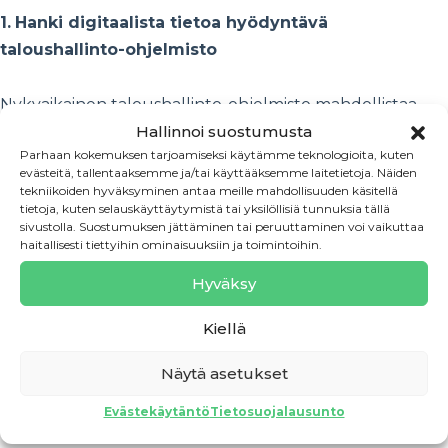
1.
Hanki digitaalista tietoa hyödyntävä
taloushallinto-ohjelmisto
Nykyaikainen taloushallinto-ohjelmisto mahdollistaa
tiedon automaattisen siirtymisen yrityksen ja
Hallinnoi suostumusta
Parhaan kokemuksen tarjoamiseksi käytämme teknologioita, kuten
kumppaneiden välillä sekä vähentää manuaalista työtä.
evästeitä, tallentaaksemme ja/tai käyttääksemme laitetietoja. Näiden
tekniikoiden hyväksyminen antaa meille mahdollisuuden käsitellä
tietoja, kuten selauskäyttäytymistä tai yksilöllisiä tunnuksia tällä
2.
Valitse osaava kirjanpitäjä
sivustolla. Suostumuksen jättäminen tai peruuttaminen voi vaikuttaa
haitallisesti tiettyihin ominaisuuksiin ja toimintoihin.
Varmista, että kirjanpitäjä käyttää samaa tai
Hyväksy
yhteensopivaa ohjelmaa ja että kirjanpitäjä osaa
hyödyntää digitaalisen taloushallinnon mahdollisuuksia.
Kiellä
Näytä asetukset
3.
Hyödynnä asiantuntijoiden neuvoja
Evästekäytäntö
Tietosuojalausunto
Muista, että et ole yksin. Jos et tiedä, mistä aloittaa, kysy