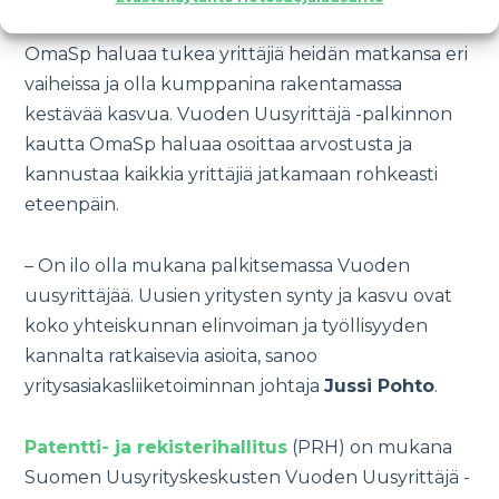
OmaSp haluaa tukea yrittäjiä heidän matkansa eri
vaiheissa ja olla kumppanina rakentamassa
kestävää kasvua. Vuoden Uusyrittäjä -palkinnon
kautta OmaSp haluaa osoittaa arvostusta ja
kannustaa kaikkia yrittäjiä jatkamaan rohkeasti
eteenpäin.
– On ilo olla mukana palkitsemassa Vuoden
uusyrittäjää. Uusien yritysten synty ja kasvu ovat
koko yhteiskunnan elinvoiman ja työllisyyden
kannalta ratkaisevia asioita, sanoo
yritysasiakasliiketoiminnan johtaja
Jussi Pohto
.
Patentti- ja rekisterihallitus
(PRH) on mukana
Suomen Uusyrityskeskusten Vuoden Uusyrittäjä -