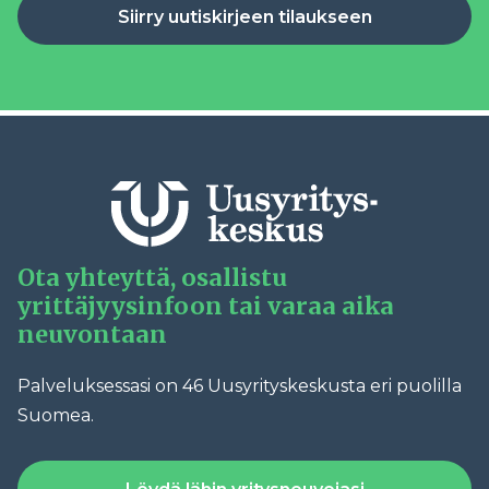
Siirry uutiskirjeen tilaukseen
Ota yhteyttä, osallistu
yrittäjyysinfoon tai varaa aika
neuvontaan
Palveluksessasi on 46 Uusyrityskeskusta eri puolilla
Suomea.