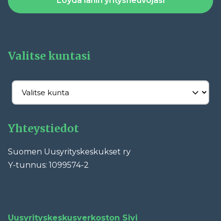
Löydä lähin yritysneuvojasi
Valitse kuntasi
Yhteystiedot
Suomen Uusyrityskeskukset ry
Y-tunnus: 1099574-2
Facebook
LinkedIn
YouTube
Instagram
TikTok
Uusyrityskeskusverkoston Sivi