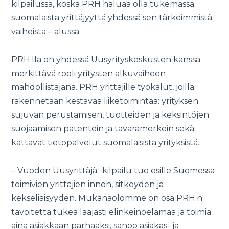
kilpailussa, koska PRH haluaa olla tukemassa
suomalaista yrittäjyyttä yhdessä sen tärkeimmistä
vaiheista – alussa.
PRH:lla on yhdessä Uusyrityskeskusten kanssa
merkittävä rooli yritysten alkuvaiheen
mahdollistajana. PRH yrittäjille työkalut, joilla
rakennetaan kestävää liiketoimintaa: yrityksen
sujuvan perustamisen, tuotteiden ja keksintöjen
suojaamisen patentein ja tavaramerkein sekä
kattavat tietopalvelut suomalaisista yrityksistä.
– Vuoden Uusyrittäjä -kilpailu tuo esille Suomessa
toimivien yrittäjien innon, sitkeyden ja
kekseliäisyyden. Mukanaolomme on osa PRH:n
tavoitetta tukea laajasti elinkeinoelämää ja toimia
aina asiakkaan parhaaksi, sanoo asiakas- ja