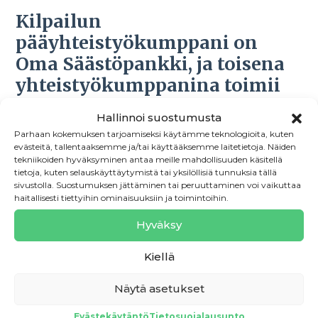
Kilpailun
pääyhteistyökumppani on
Oma Säästöpankki, ja toisena
yhteistyökumppanina toimii
Patentti- ja rekisterihallitus
Hallinnoi suostumusta
Parhaan kokemuksen tarjoamiseksi käytämme teknologioita, kuten
OmaSp
on suomalainen tyytyväisten asiakkaiden
evästeitä, tallentaaksemme ja/tai käyttääksemme laitetietoja. Näiden
pankki, jossa työskentelee 600 asiantuntijaa
tekniikoiden hyväksyminen antaa meille mahdollisuuden käsitellä
tietoja, kuten selauskäyttäytymistä tai yksilöllisiä tunnuksia tällä
palvellen valtakunnallisesti yli 200 000 henkilö- ja
sivustolla. Suostumuksen jättäminen tai peruuttaminen voi vaikuttaa
yritysasiakasta. Ensiluokkainen asiakaskokemus ja
haitallisesti tiettyihin ominaisuuksiin ja toimintoihin.
henkilökohtainen palvelu ovat OmaSp:lle
Hyväksy
sydämen asioita. OmaSp:ssä hoituvaat niin
yrityksen kuin perheenkin raha-asiat saman tutun
Kiellä
asiantuntijan kanssa – turvallisesti digikanavissa,
Näytä asetukset
suoralla puhelinnumerolla tai konttorissa paikan
päällä.
Evästekäytäntö
Tietosuojalausunto