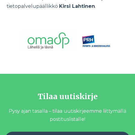
tietopalvelupäällikkö
Kirsi Lahtinen
.
Tilaa uutiskirje
Pysy ajan tasalla – tilaa uutiskirjeemme liittymällä
postituslistalle!