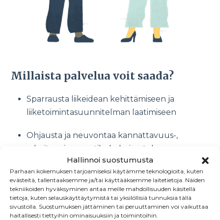
Millaista palvelua voit saada?
Sparrausta liikeidean kehittämiseen ja
liiketoimintasuunnitelman laatimiseen
Ohjausta ja neuvontaa kannattavuus-,
rahoitus- ja myyntilaskelmien tekoon
Hallinnoi suostumusta
Ymmärrystä eri yritysmuodoista ja
Parhaan kokemuksen tarjoamiseksi käytämme teknologioita, kuten
evästeitä, tallentaaksemme ja/tai käyttääksemme laitetietoja. Näiden
yrityskaupassa eri kauppatavoista
tekniikoiden hyväksyminen antaa meille mahdollisuuden käsitellä
tietoja, kuten selauskäyttäytymistä tai yksilöllisiä tunnuksia tällä
sivustolla. Suostumuksen jättäminen tai peruuttaminen voi vaikuttaa
Tietoa verotuksesta, tarvittavista luvista ja
haitallisesti tiettyihin ominaisuuksiin ja toimintoihin.