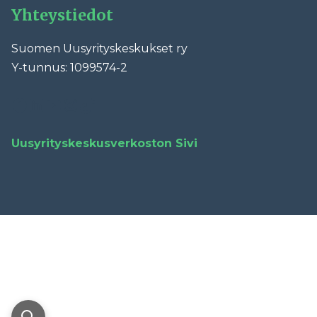
Yhteystiedot
Suomen Uusyrityskeskukset ry
Y-tunnus: 1099574-2
Facebook
LinkedIn
YouTube
Instagram
TikTok
Uusyrityskeskusverkoston Sivi