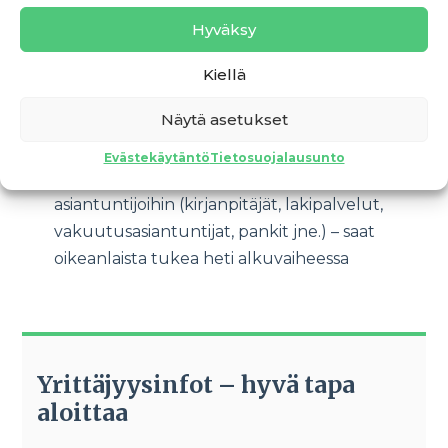
rahoitusmahdollisuuksista (kuten starttiraha)
Hyväksy
Työkaluja, kuten
Perustamisoppaan
,
Kiellä
laskelmapohjat ja käytännön vinkit yrittäjän
arkeen
Näytä asetukset
Ohjausta ja yhteyksiä: tarvittaessa
Evästekäytäntö
Tietosuojalausunto
yritysneuvoja yhdistää sinut verkoston
asiantuntijoihin (kirjanpitäjät, lakipalvelut,
vakuutusasiantuntijat, pankit jne.) – saat
oikeanlaista tukea heti alkuvaiheessa
Yrittäjyysinfot – hyvä tapa
aloittaa