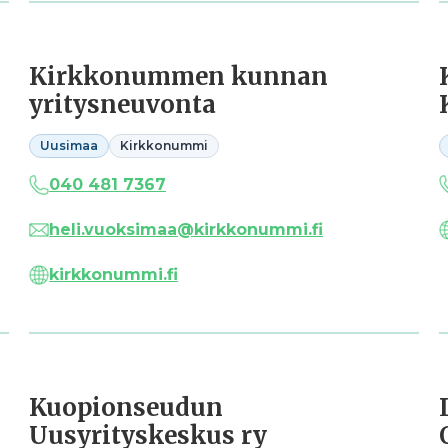
Kirkkonummen kunnan
yritysneuvonta
Uusimaa
Kirkkonummi
040 481 7367
heli.vuoksimaa@kirkkonummi.fi
kirkkonummi.fi
Kuopionseudun
Uusyrityskeskus ry