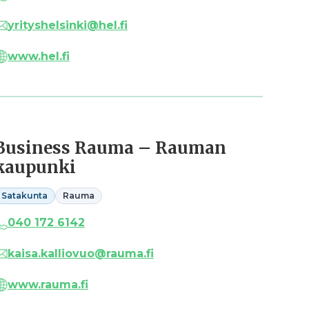
yrityshelsinki@hel.fi
www.hel.fi
Business Rauma – Rauman
kaupunki
Satakunta
Rauma
040 172 6142
kaisa.kalliovuo@rauma.fi
www.rauma.fi