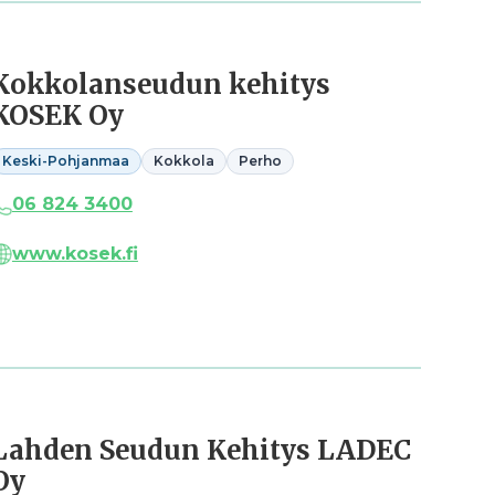
Kokkolanseudun kehitys
KOSEK Oy
Keski-Pohjanmaa
Kokkola
Perho
06 824 3400
www.kosek.fi
Lahden Seudun Kehitys LADEC
Oy