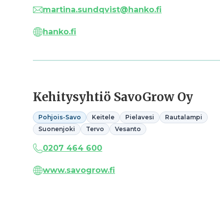
martina.sundqvist@hanko.fi
hanko.fi
Kehitysyhtiö SavoGrow Oy
Pohjois-Savo
Keitele
Pielavesi
Rautalampi
Suonenjoki
Tervo
Vesanto
0207 464 600
www.savogrow.fi