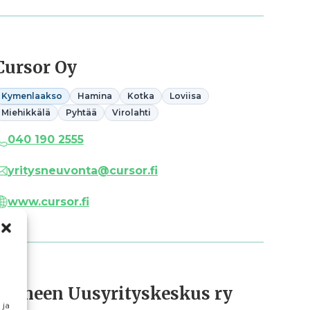
Cursor Oy
Kymenlaakso
Hamina
Kotka
Loviisa
Miehikkälä
Pyhtää
Virolahti
040 190 2555
yritysneuvonta@cursor.fi
www.cursor.fi
Hämeen Uusyrityskeskus ry
 ja