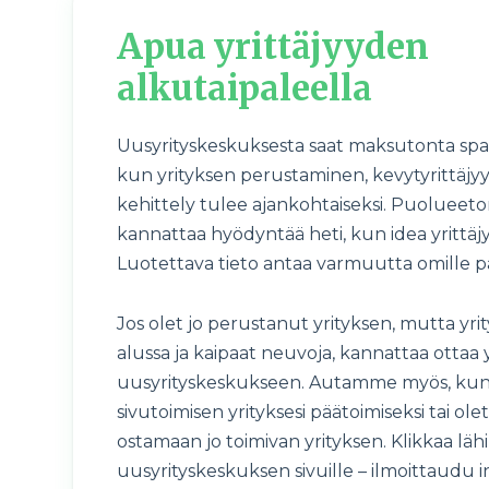
Apua yrittäjyyden
alkutaipaleella
Uusyrityskeskuksesta saat maksutonta spa
kun yrityksen perustaminen, kevytyrittäjyys
kehittely tulee ajankohtaiseksi. Puolueeto
kannattaa hyödyntää heti, kun idea yrittäjy
Luotettava tieto antaa varmuutta omille pää
Jos olet jo perustanut yrityksen, mutta yrit
alussa ja kaipaat neuvoja, kannattaa ottaa
uusyrityskeskukseen. Autamme myös, kun 
sivutoimisen yrityksesi päätoimiseksi tai ol
ostamaan jo toimivan yrityksen. Klikkaa l
uusyrityskeskuksen sivuille – ilmoittaudu in