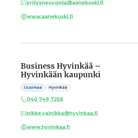
yritysneuvonta@aanekoski.fi
www.aanekoski.fi
Business Hyvinkää –
Hyvinkään kaupunki
Uusimaa
Hyvinkää
040 749 7258
nikke.vainikka@hyvinkaa.fi
www.hyvinkaa.fi