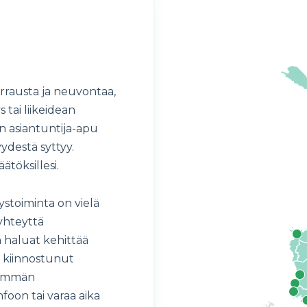
rrausta ja neuvontaa,
 tai liikeidean
n asiantuntija-apu
ydestä syttyy.
töksillesi.
ystoiminta on vielä
 yhteyttä
haluat kehittää
et kiinnostunut
ähimmän
foon tai varaa aika