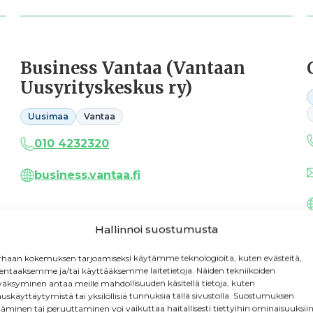
Business Vantaa (Vantaan
Uusyrityskeskus ry)
Uusimaa
Vantaa
010 4232320
business.vantaa.fi
Hallinnoi suostumusta
haan kokemuksen tarjoamiseksi käytämme teknologioita, kuten evästeitä,
lentaaksemme ja/tai käyttääksemme laitetietoja. Näiden tekniikoiden
äksyminen antaa meille mahdollisuuden käsitellä tietoja, kuten
Haapaveden Uusyrityskeskus
auskäyttäytymistä tai yksilöllisiä tunnuksia tällä sivustolla. Suostumuksen
täminen tai peruuttaminen voi vaikuttaa haitallisesti tiettyihin ominaisuuksiin