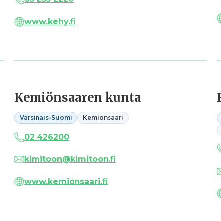
www.kehy.fi
Kemiönsaaren kunta
Varsinais-Suomi
Kemiönsaari
02 426200
kimitoon@kimitoon.fi
www.kemionsaari.fi