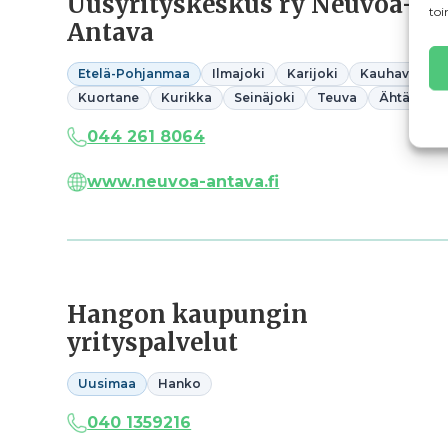
Uusyrityskeskus ry Neuvoa-
toi
Antava
Etelä-Pohjanmaa
Ilmajoki
Karijoki
Kauhava
Kuortane
Kurikka
Seinäjoki
Teuva
Ähtäri
044 261 8064
www.neuvoa-antava.fi
Hangon kaupungin
yrityspalvelut
Uusimaa
Hanko
040 1359216