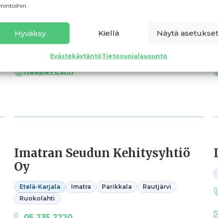
mintoihin.
Pohjois-Pohjanmaa
Haapavesi
0447591306
Hyväksy
Kiellä
Näytä asetukse
tanja.tormalehto@haapavesi.fi
Evästekäytäntö
Tietosuojalausunto
haapavesi.fi
Imatran Seudun Kehitysyhtiö
Oy
Etelä-Karjala
Imatra
Parikkala
Rautjärvi
Ruokolahti
05 235 2220