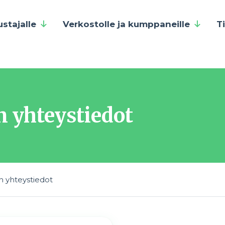
ustajalle
Verkostolle ja kumppaneille
T
 yhteystiedot
n yhteystiedot