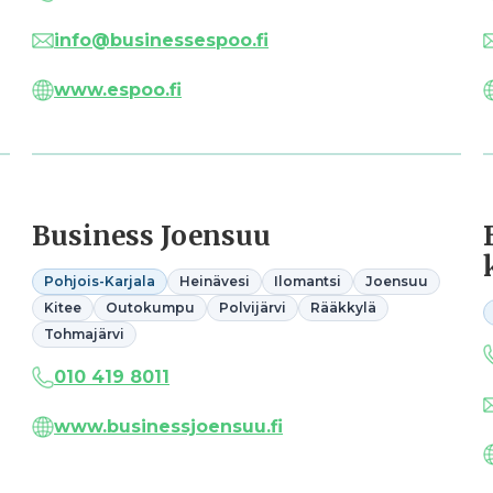
info@businessespoo.fi
www.espoo.fi
Business Joensuu
Pohjois-Karjala
Heinävesi
Ilomantsi
Joensuu
Kitee
Outokumpu
Polvijärvi
Rääkkylä
Tohmajärvi
010 419 8011
www.businessjoensuu.fi