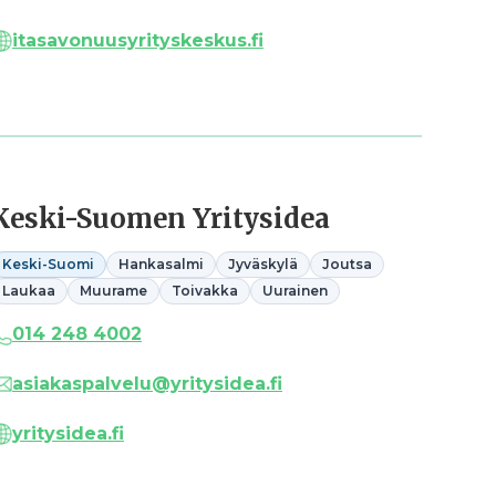
itasavonuusyrityskeskus.fi
Keski-Suomen Yritysidea
Keski-Suomi
Hankasalmi
Jyväskylä
Joutsa
Laukaa
Muurame
Toivakka
Uurainen
014 248 4002
asiakaspalvelu@yritysidea.fi
yritysidea.fi