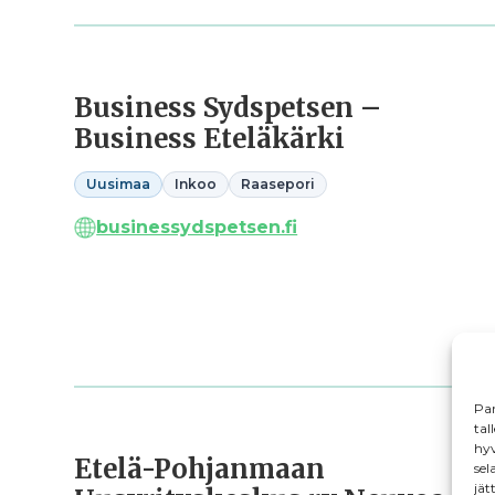
Business Sydspetsen –
Business Eteläkärki
Uusimaa
Inkoo
Raasepori
businessydspetsen.fi
Par
tal
hyv
Etelä-Pohjanmaan
sel
jät