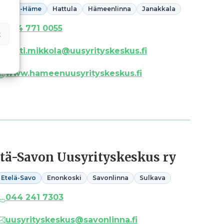
Kanta-Häme
Hattula
Hämeenlinna
Janakkala
044 771 0055
t
antti.mikkola@uusyrityskeskus.fi
www.hameenuusyrityskeskus.fi
Itä-Savon Uusyrityskeskus ry
Etelä-Savo
Enonkoski
Savonlinna
Sulkava
044 241 7303
uusyrityskeskus@savonlinna.fi