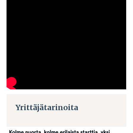
Yrittäjätarinoita