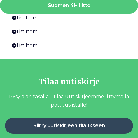
Suomen 4H liitto
List Item
List Item
List Item
Tilaa uutiskirje
Pysy ajan tasalla – tilaa uutiskirjeemme liittymällä
postituslistalle!
Siirry uutiskirjeen tilaukseen