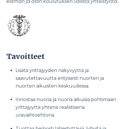
elämän ja alan koulutuksen välistä yhteistyötä.
Tavoitteet
Lisätä yrittäjyyden näkyvyyttä ja
saavutettavuutta erityisesti nuorten ja
nuorten aikuisten keskuudessa.
Innostaa nuoria ja nuoria aikuisia pohtimaan
yrittäjyyttä yhtenä realistisena
uravaihtoehtona.
Tuottaa helposti lähestyttäviä, lyhyitä ja