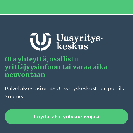
Ota yhteyttä, osallistu
yrittäjyysinfoon tai varaa aika
neuvontaan
Palveluksessasi on 46 Uusyrityskeskusta eri puolilla
Suomea.
Löydä lähin yritysneuvojasi