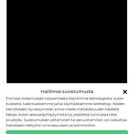
Hallinnoi suostumusta
Parhaan kokemuksen tarjoamiseksi käytämme teknologioita, kuten
evästeitä, tallentaaksemme ja/tai käyttääksemme laitetietoja. Näiden
tekniikoiden hyväksyminen antaa meille mahdollisuuden käsitellä
tietoja, kuten selauskäyttäytymistä tai yksilöllisiä tunnuksia tällä
sivustolla. Suostumuksen jättäminen tai peruuttaminen voi vaikuttaa
haitallisesti tiettyihin ominaisuuksiin ja toimintoihin.