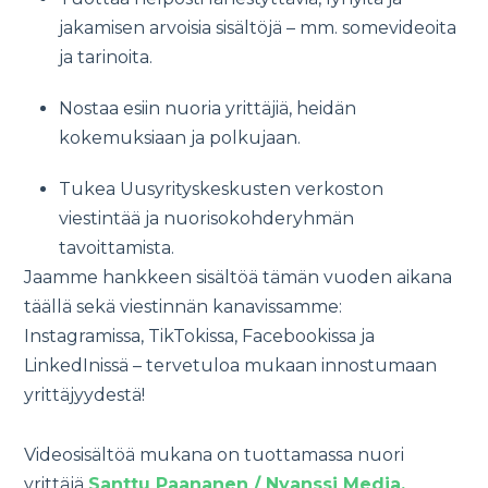
jakamisen arvoisia sisältöjä – mm. somevideoita
ja tarinoita.
Nostaa esiin nuoria yrittäjiä, heidän
kokemuksiaan ja polkujaan.
Tukea Uusyrityskeskusten verkoston
viestintää ja nuorisokohderyhmän
tavoittamista.
Jaamme hankkeen sisältöä tämän vuoden aikana
täällä sekä viestinnän kanavissamme:
Instagramissa, TikTokissa, Facebookissa ja
LinkedInissä – tervetuloa mukaan innostumaan
yrittäjyydestä!
Videosisältöä mukana on tuottamassa nuori
yrittäjä
Santtu Paananen / Nyanssi Media.