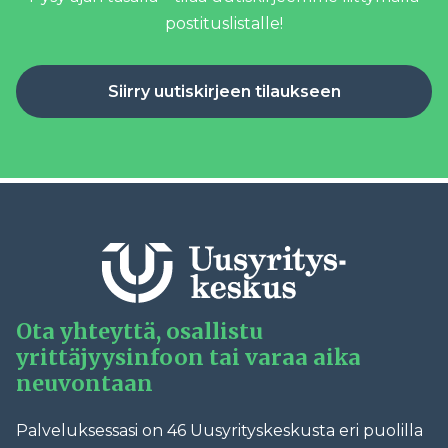
postituslistalle!
Siirry uutiskirjeen tilaukseen
Ota yhteyttä, osallistu
yrittäjyysinfoon tai varaa aika
neuvontaan
Palveluksessasi on 46 Uusyrityskeskusta eri puolilla