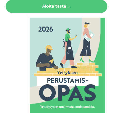
Aloita tästä →