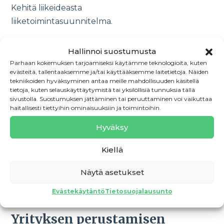
Kehitä liikeideasta
liiketoimintasuunnitelma.
Lue lisää
→
Hallinnoi suostumusta
Parhaan kokemuksen tarjoamiseksi käytämme teknologioita, kuten
evästeitä, tallentaaksemme ja/tai käyttääksemme laitetietoja. Näiden
tekniikoiden hyväksyminen antaa meille mahdollisuuden käsitellä
tietoja, kuten selauskäyttäytymistä tai yksilöllisiä tunnuksia tällä
sivustolla. Suostumuksen jättäminen tai peruuttaminen voi vaikuttaa
haitallisesti tiettyihin ominaisuuksiin ja toimintoihin.
Hyväksy
Kiellä
Näytä asetukset
Evästekäytäntö
Tietosuojalausunto
Yrityksen perustamisen