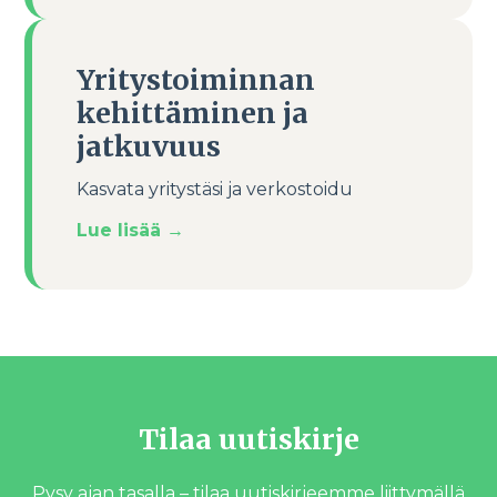
Yritystoiminnan
kehittäminen ja
jatkuvuus
Kasvata yritystäsi ja verkostoidu
Lue lisää
→
Tilaa uutiskirje
Pysy ajan tasalla – tilaa uutiskirjeemme liittymällä