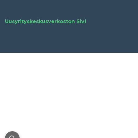
Facebook
LinkedIn
YouTube
Instagram
TikTok
Uusyrityskeskusverkoston Sivi