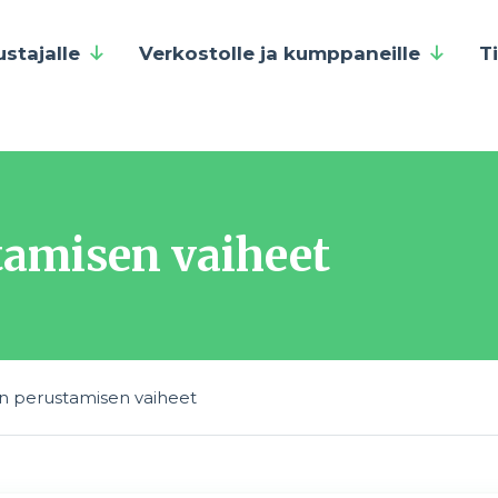
ustajalle
Verkostolle ja kumppaneille
T
tamisen vaiheet
en perustamisen vaiheet