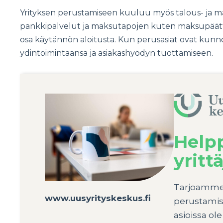
Yrityksen perustamiseen kuuluu myös talous- ja maks
pankkipalvelut ja maksutapojen kuten maksupäätte
osa käytännön aloitusta. Kun perusasiat ovat kunno
ydintoimintaansa ja asiakashyödyn tuottamiseen.
Help
yrittä
Tarjoamme m
www.uusyrityskeskus.fi
perustamis
asioissa o