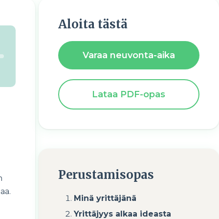
Aloita tästä
Varaa neuvonta-aika
Lataa PDF-opas
Perustamisopas
n
aa.
Minä yrittäjänä
Yrittäjyys alkaa ideasta