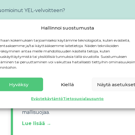
uomioinut YEL-velvoitteen?
Hallinnoi suostumusta
haan kokemuksen tarjoamiseksi käytämme teknologioita, kuten evästeitä,
min
lentaaksemme ja/tai käyttääksemme laitetietoja. Näiden tekniikoiden
äksyminen antaa meille mahdollisuuden käsitellä tietoja, kuten
auskäyttäytymistä tai yksilöllisiä tunnuksia tällä sivustolla. Suostumuksen
täminen tai peruuttaminen voi vaikuttaa haitallisesti tiettyihin ominaisuuksiin
mintoihin.
Rekisteröi yrityksesi oikein
Hyväksy
Kiellä
Näytä asetukse
Yrityksen rekisteröinti käynnistää toiminnan
virallisesti. Tarkista, että valitsemasi nimi on
Evästekäytäntö
Tietosuojalausunto
vapaa ja tarvitsetko hakea patenttia tai
mallisuojaa.
Lue lisää →