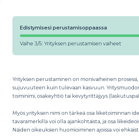
Edistymisesi perustamisoppaassa
Vaihe 3/5: Yrityksen perustamisen vaiheet
Yrityksen perustaminen on monivaiheinen prosessi, j
sujuvuuteen kuin tulevaan kasvuun. Yritysmuodon v
toiminimi, osakeyhtiö tai kevytyrittäjyys (laskutuspal
Myös yrityksen nimi on tärkeä osa liiketoiminnan id
tavaramerkillä voi olla ajankohtaista, ja osa liikeide
Näiden oikeuksien huomioiminen ajoissa voi ehkäistä