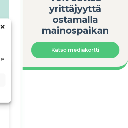
yrittäjyyttä
ostamalla
mainospaikan
Katso mediakortti
 ja
t