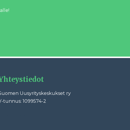
alle!
Yhteystiedot
Suomen Uusyrityskeskukset ry
Y-tunnus: 1099574-2
ebook
LinkedIn
YouTube
Instagram
TikTok