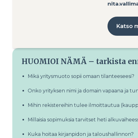
nita.valli
Katso m
HUOMIOI NÄMÄ – tarkista enn
Mikä yritysmuoto sopii omaan tilanteeseesi?
Onko yrityksen nimi ja domain vapaana ja tu
Mihin rekistereihin tulee ilmoittautua (kaupp
Millaisia sopimuksia tarvitset heti alkuvaihees
Kuka hoitaa kirjanpidon ja taloushallinnon?