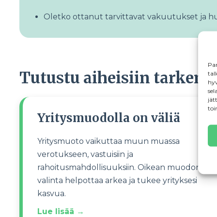
Oletko ottanut tarvittavat vakuutukset ja h
Par
Tutustu aiheisiin tarkem
tal
hyv
sel
jät
toi
Yritysmuodolla on väliä
Yritysmuoto vaikuttaa muun muassa
verotukseen, vastuisiin ja
rahoitusmahdollisuuksiin. Oikean muodon
valinta helpottaa arkea ja tukee yrityksesi
kasvua.
Lue lisää →