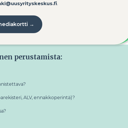
maki@uusyrityskeskus.fi
.
ediakortti →
en perustamista:
nnistettava?
arekisteri, ALV, ennakkoperintä)?
sa?