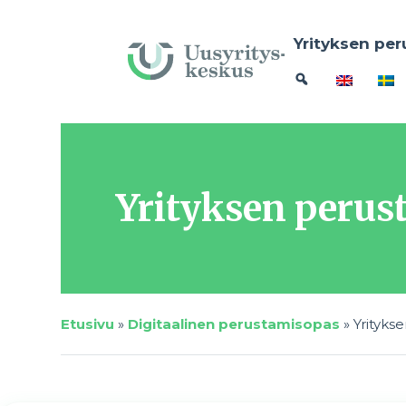
Yrityksen per
Yrityksen perus
Etusivu
»
Digitaalinen perustamisopas
»
Yrityks