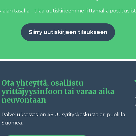
 ajan tasalla – tilaa uutiskirjeemme liittymällä postituslist
Siirry uutiskirjeen tilaukseen
Ota yhteyttä, osallistu
yrittäjyysinfoon tai varaa aika
neuvontaan
Palveluksessasi on 46 Uusyrityskeskusta eri puolilla
Fac
Suomea.