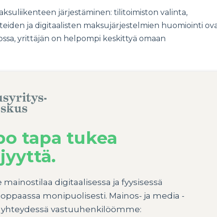
uliikenteen järjestäminen: tilitoimiston valinta,
iden ja digitaalisten maksujärjestelmien huomiointi ov
ssa, yrittäjän on helpompi keskittyä omaan
po tapa tukea
jyyttä.
ainostilaa digitaalisessa ja fyysisessä
oppaassa monipuolisesti. Mainos- ja media -
le yhteydessä vastuuhenkilöömme: