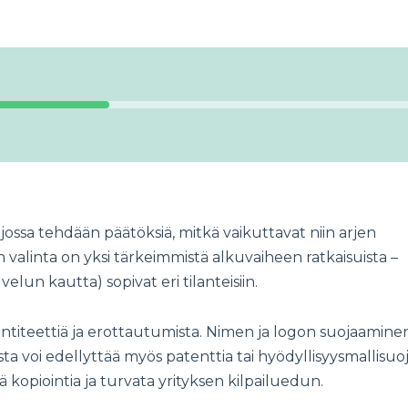
ossa tehdään päätöksiä, mitkä vaikuttavat niin arjen
alinta on yksi tärkeimmistä alkuvaiheen ratkaisuista –
velun kautta) sopivat eri tilanteisiin.
entiteettiä ja erottautumista. Nimen ja logon suojaamine
oista voi edellyttää myös patenttia tai hyödyllisyysmallisuoj
 kopiointia ja turvata yrityksen kilpailuedun.