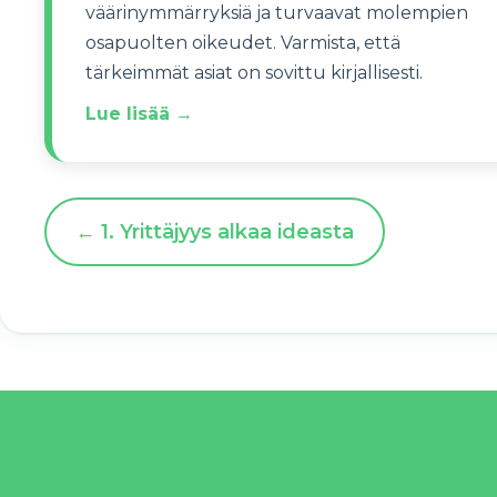
väärinymmärryksiä ja turvaavat molempien
osapuolten oikeudet. Varmista, että
tärkeimmät asiat on sovittu kirjallisesti.
Lue lisää →
← 1. Yrittäjyys alkaa ideasta