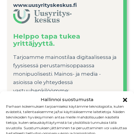
www.uusyrityskeskus.fi
Helppo tapa tukea
yrittäjyyttä.
Tarjoamme mainostilaa digitaalisessa ja
fyysisessä perustamisoppaassa
monipuolisesti. Mainos- ja media -
asioissa ole yhteydessä
vastuuhenkilöömme:
nita.vallimaki@uusyrityskeskus.fi
.
Hallinnoi suostumusta
Parhaan kokemuksen tarjoamiseksi käytämme teknologioita, kuten
evästeitä, tallentaaksemme ja/tai käyttääksemme laitetietoja. Näiden
tekniikoiden hyväksyminen antaa meille mahdollisuuden käsitellä
Katso mediakortti →
tietoja, kuten selauskäyttäytymistä tai yksilöllisiä tunnuksia tällä
sivustolla. Suostumuksen jättäminen tai peruuttaminen voi vaikuttaa
haitallisesti tiettyihin ominaisuuksiin ja toimintoihin.