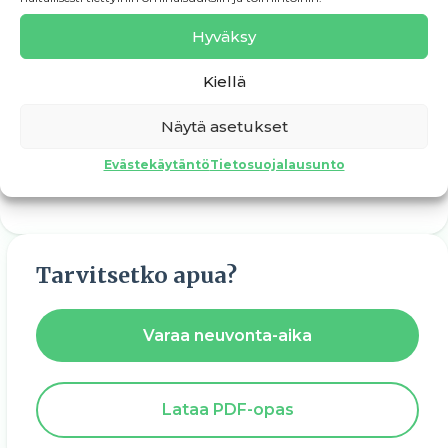
Hyväksy
Kiellä
← 2.5. Yrityksen sopimukset kuntoon
Näytä asetukset
3. Yritystoiminnan arki ja sen hallinta →
Evästekäytäntö
Tietosuojalausunto
Tarvitsetko apua?
Varaa neuvonta-aika
Lataa PDF-opas