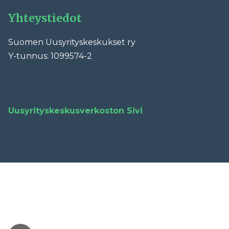
Yhteystiedot
Suomen Uusyrityskeskukset ry
Y-tunnus: 1099574-2
Facebook
LinkedIn
YouTube
Instagram
TikTok
Uusyrityskeskusverkoston Sivi