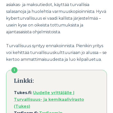
asiakas- ja maksutiedot, käyttää turvallisia
salasanoja ja huolehtia varmuuskopioinnista. Hyvä
kyberturvallisuus ei vaadi kallista järjestelmää –
usein kyse on oikeista tottumuksista ja
ajantasaisista ohjelmistoista.
Turvallisuus syntyy ennakoinnista. Pienikin yritys
voi kehittää turvallisuuskulttuuriaan jo alussa – se
kertoo ammattimaisuudesta ja luo kilpailuetua.
Linkki:
Tukes.fi:
Uudelle yrittäjälle |
Turvallisuus- ja kemikaalivirasto
(Tukes)