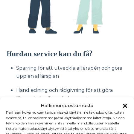
Hurdan service kan du få?
Sparring för att utveckla affärsidén och göra
upp en affärsplan
Handledning och rådgivning för att göra
lönsamhets-, finansierings- och
Hallinnoi suostumusta
försäljningskalkyler
Parhaan kokemuksen tarjoamiseksi käytämme teknologioita, kuten
evästeitä, tallentaaksemme ja/tai käyttääksemme laitetietoja. Näiden
Förståelse för olika företagsformer och olika
tekniikoiden hyväksyminen antaa meille mahdollisuuden käsitellä
handelssätt vid företagsförvärv
tietoja, kuten selauskäyttäytymistä tai yksilöllisiä tunnuksia tällä
sivustolla. Suostumuksen jättäminen tai peruuttaminen voi vaikuttaa