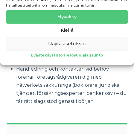
haitallisesti tiettyihin ominaisuuksiin ja toimintoihin.
Information om beskattning, nödvändiga
Hyväksy
tillstånd och finansieringsmöjligheter (såsom
startpeng)
Kiellä
Verktyg, såsom
Guiden för blivande
Näytä asetukset
företagare
, kalkylunderlag och praktiska tips
i företagarens vardag
Evästekäytäntö
Tietosuojalausunto
Handledning och kontakter: vid behov
förenar företagsrådgivaren dig med
nätverkets sakkunniga (bokförare, juridiska
tjänster, försäkringsexperter, banker osv.) – du
får rätt slags stöd genast i början