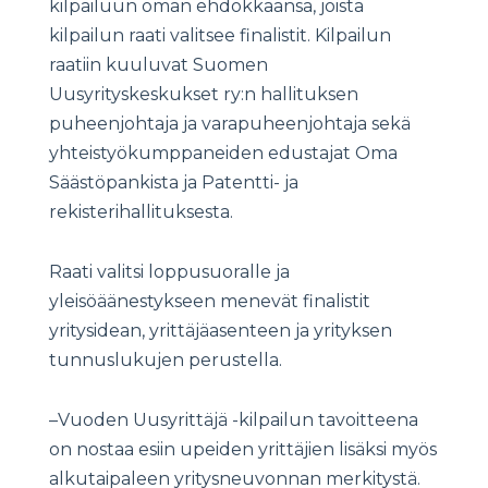
kilpailuun oman ehdokkaansa, joista
kilpailun raati valitsee finalistit. Kilpailun
raatiin kuuluvat Suomen
Uusyrityskeskukset ry:n hallituksen
puheenjohtaja ja varapuheenjohtaja sekä
yhteistyökumppaneiden edustajat Oma
Säästöpankista ja Patentti- ja
rekisterihallituksesta.
Raati valitsi loppusuoralle ja
yleisöäänestykseen menevät finalistit
yritysidean, yrittäjäasenteen ja yrityksen
tunnuslukujen perustella.
–Vuoden Uusyrittäjä -kilpailun tavoitteena
on nostaa esiin upeiden yrittäjien lisäksi myös
alkutaipaleen yritysneuvonnan merkitystä.