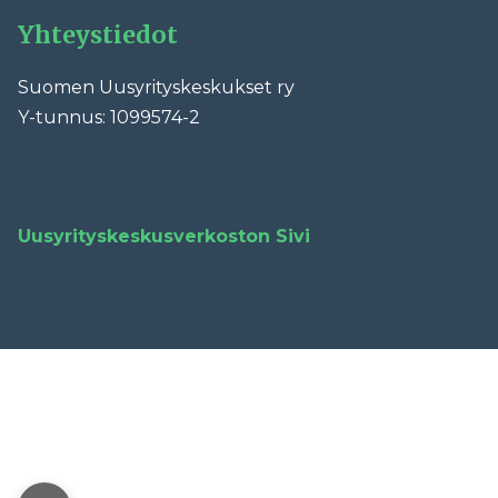
Yhteystiedot
Suomen Uusyrityskeskukset ry
Y-tunnus: 1099574-2
Facebook
LinkedIn
YouTube
Instagram
TikTok
Uusyrityskeskusverkoston Sivi