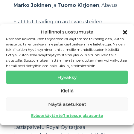
Marko Jokinen
ja
Tuomo Kirjonen
, Alavus
Flat Out Trading on autovarusteiden
maahantuontiin keskittynyt yritys, joka
Hallinnoi suostumusta
kevyen kulurakenteen, validoitujen
Parhaan kokemuksen tarjoamiseksi käytämme teknologioita, kuten
evästeitä, tallentaaksemme ja/tai käyttääksemme laitetietoja. Näiden
toimittajien sekä suurien ostoerien ansiosta
tekniikoiden hyväksyminen antaa meille mahdollisuuden käsitellä
pystyy tarjoamaan asiakkailleen laadukkaita
tietoja, kuten selauskäyttäytymistä tai yksilöllisiä tunnuksia tällä
sivustolla. Suostumuksen jättäminen tai peruuttaminen voi vaikuttaa
tuotteita, kilpailukykyiseen hintaan.
haitallisesti tiettyihin ominaisuuksiin ja toimintoihin.
Hyväksy
Lattiapalvelu Royal Oy,
Ari Putaala
ja
Minna
Putaala
, Oulu
Kiellä
Yritys tuottaa laadukkaita lattiapäällyste-
Näytä asetukset
sekä laatoitustöitä asiakkaille, jotka
Evästekäytäntö
Tietosuojalausunto
koostuvat pääasiassa yritysasiakkaista.
Lattiapalvelu Royal Oy tarjoaa