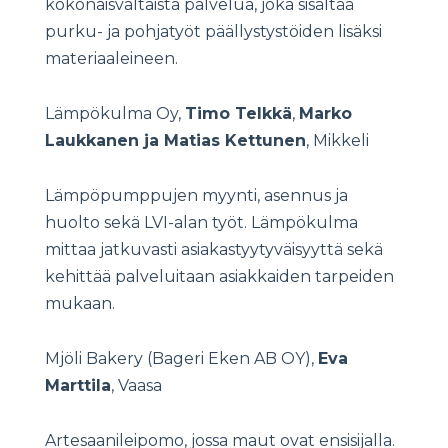
kokonaisvaltaista palvelua, joka sisältää
purku- ja pohjatyöt päällystystöiden lisäksi
materiaaleineen.
Lämpökulma Oy,
Timo Telkkä
,
Marko
Laukkanen ja Matias Kettunen
, Mikkeli
Lämpöpumppujen myynti, asennus ja
huolto sekä LVI-alan työt. Lämpökulma
mittaa jatkuvasti asiakastyytyväisyyttä sekä
kehittää palveluitaan asiakkaiden tarpeiden
mukaan.
Mjöli Bakery (Bageri Eken AB OY),
Eva
Marttila
, Vaasa
Artesaanileipomo, jossa maut ovat ensisijalla.