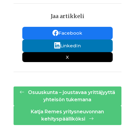
Jaa artikkeli
Facebook
LinkedIn
X
Osuuskunta – joustavaa yrittäjyyttä
yhteisön tukemana
Katja Remes yritysneuvonnan
kehityspäälliköksi