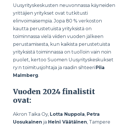
Uusyrityskeskusten neuvonnassa käyneiden
yrittäjien yritykset ovat tutkitusti
elinvoimaisempia. Jopa 80 % verkoston
kautta perustetuista yrityksistä on
toiminnassa vielä viiden vuoden jälkeen
perustamisesta, kun kaikista perustetuista
yrityksistä toiminnassa on tuolloin vain noin
puolet, kertoo Suomen Uusyrityskeskukset
ry:n toimitusjohtaja ja raadin sihteeri
Piia
Malmberg
.
Vuoden 2024 finalistit
ovat:
Akron Taika Oy,
Lotta Nuppola
,
Petra
Uosukainen
ja
Heini Väätäinen
, Tampere