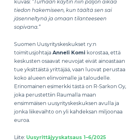
kuvasi:
”Turhaan käytin niin paljon aikaa
tiedon hakemiseen, kun täältä sen sai
jäsenneltynä ja omaan tilanteeseen
sopivana.”
Suomen Uusyrityskeskukset ry:n
toimitusjohtaja
Anneli Komi
korostaa, että
keskusten osaavat neuvojat eivät ainoastaan
tue yksittäistä yrittäjää, vaan luovat perustaa
koko alueen elinvoimalle ja taloudelle.
Erinomainen esimerkki tästä on R-Sarkon Oy,
joka perustettiin Raumalla maan
ensimmäisen uusyrityskeskuksen avulla ja
jonka liikevaihto on yli kahdeksan miljoonaa
euroa.
Liite:
Uusyrittäjyyskatsaus 1–6/2025