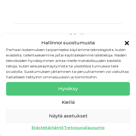
Jaa artikkeli
Hallinnoi suostumusta
Parhaan kokemuksen tarjoamiseksi käytämme teknologioita, kuten
Facebook
evästeitä, tallentaaksemme ja/tai käyttääksemme laitetietoja. Näiden
tekniikoiden hyväksyminen antaa meille mahdollisuuden käsitellä
LinkedIn
tietoja, kuten selauskäyttäytymistä tai yksilöllisiä tunnuksia tällä
sivustolla. Suostumuksen jättäminen tai peruuttaminen voi vaikuttaa
haitallisesti tiettyihin ominaisuuksiin ja toimintoihin.
X
Hyväksy
Kiellä
Yritysneuvonnan alkulähteiltä
Näytä asetukset
miljoonien eurojen menestystarinaksi
Evästekäytäntö
Tietosuojalausunto
Laatu ohjaa asiantuntijatyötä – yhdessä