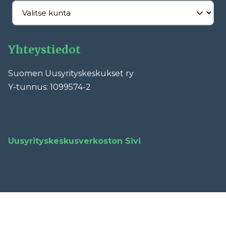
Yhteystiedot
Suomen Uusyrityskeskukset ry
Y-tunnus: 1099574-2
Facebook
LinkedIn
YouTube
Instagram
TikTok
Uusyrityskeskusverkoston Sivi