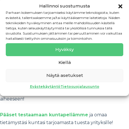
julkisen puolen tarjoama palvelu, ja näin on ollut jo
Hallinnoi suostumusta
useana vuonna peräkkäin.
Parhaan kokemuksen tarjoamiseksi käytämme teknologioita, kuten
evästeitä, tallentaaksemme ja/tai käyttääksemme laitetietoja. Näiden
tekniikoiden hyväksyminen antaa meille mahdollisuuden käsitellä
Kyse on pitkästä trendistä, ei yksittäisestä tuloksesta.
tietoja, kuten selauskäyttäytymistä tai yksilöllisiä tunnuksia tällä
sivustolla. Suostumuksen jättäminen tai peruuttaminen voi vaikuttaa
Yritysneuvonnan merkitys ei vähene, vaan korostuu
haitallisesti tiettyihin ominaisuuksiin ja toimintoihin.
vuosi vuodelta.
Hyväksy
Tulos on myös selkeä viesti kunnille. Yrittäjä kaipaa
Kiellä
tukea, ja sitä pitää olla saatavilla silloin kun sitä tarvitaan.
Näytä asetukset
Standillamme esitelty kuntapelimme herätti paljon
Evästekäytäntö
Tietosuojalausunto
kiinnostusta ja toimi hyvänä keskustelun avaajana
aiheeseen!
Pääset testaamaan kuntapeliämme
ja omaa
tietämystäsi kuntasi tarjoamasta tuesta yrityksille!