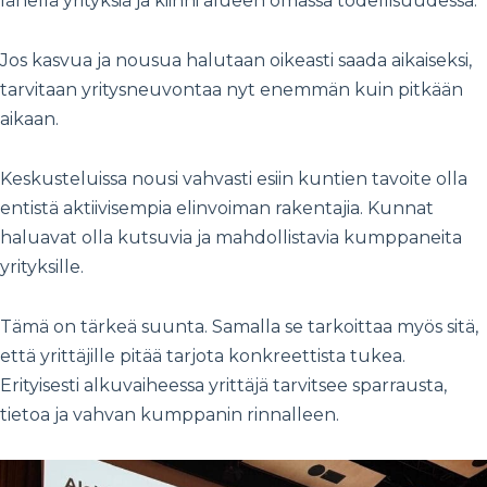
lähellä yrityksiä ja kiinni alueen omassa todellisuudessa.
Jos kasvua ja nousua halutaan oikeasti saada aikaiseksi,
tarvitaan yritysneuvontaa nyt enemmän kuin pitkään
aikaan.
Keskusteluissa nousi vahvasti esiin kuntien tavoite olla
entistä aktiivisempia elinvoiman rakentajia. Kunnat
haluavat olla kutsuvia ja mahdollistavia kumppaneita
yrityksille.
Tämä on tärkeä suunta. Samalla se tarkoittaa myös sitä,
että yrittäjille pitää tarjota konkreettista tukea.
Erityisesti alkuvaiheessa yrittäjä tarvitsee sparrausta,
tietoa ja vahvan kumppanin rinnalleen.