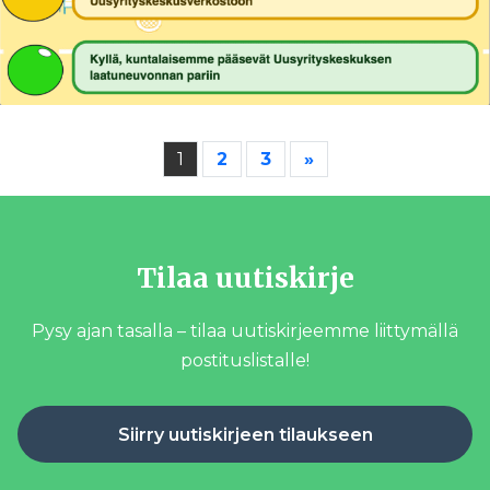
1
2
3
»
Tilaa uutiskirje
Pysy ajan tasalla – tilaa uutiskirjeemme liittymällä
postituslistalle!
Siirry uutiskirjeen tilaukseen