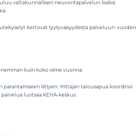
uuluu valtakunnallisen neuvontapalvelun lisäksi
ksi.
lautekyselyt kertovat tyytyväisyydestä palveluun: vuoden
 enemmän kuin koko viime vuonna.
n parantamiseen liittyen. Yrittäjän talousapua koordinoi
a palvelua luotsaa KEHA-keskus.