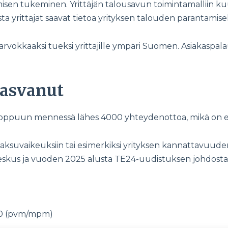
misen tukeminen. Yrittäjän talousavun toimintamalliin k
ta yrittäjät saavat tietoa yrityksen talouden parantamise
 arvokkaaksi tueksi yrittäjille ympäri Suomen. Asiakaspa
kasvanut
4 loppuun mennessä lähes 4000 yhteydenottoa, mikä on
 maksuvaikeuksiin tai esimerkiksi yrityksen kannattavuude
ukeskus ja vuoden 2025 alusta TE24-uudistuksen johdost
880 (pvm/mpm)