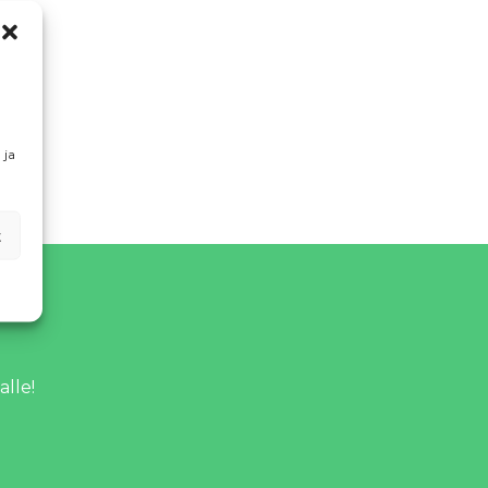
 ja
t
alle!