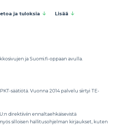
ietoa ja tuloksia
Lisää
rkkosivujen ja Suomi.fi-oppaan avulla.
 PKT-säätiötä​. Vuonna 2014 palvelu siirtyi TE-
:n direktiiviin ennaltaehkäisevistä
yös silloisen hallitusohjelman kirjaukset, kuten