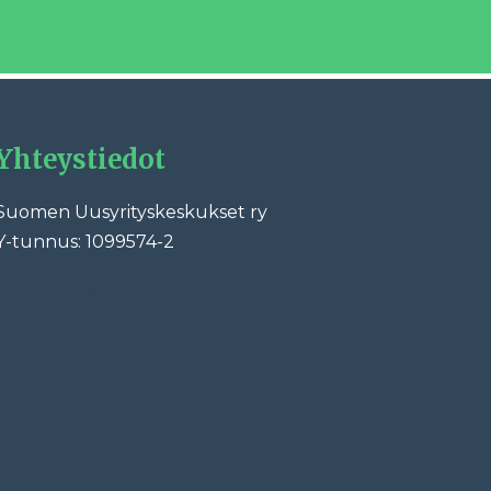
Yhteystiedot
Suomen Uusyrityskeskukset ry
Y-tunnus: 1099574-2
ebook
LinkedIn
YouTube
Instagram
TikTok