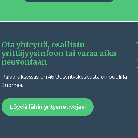
Ota yhteyttä, osallistu
yrittäjyysinfoon tai varaa aika
neuvontaan
Palveluksessasi on 46 Uusyrityskeskusta eri puolilla
Fac
Suomea.
Löydä lähin yritysneuvojasi