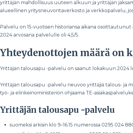
yrittäjän mahdollisuus uuteen alkuun ja yrittäjän jaksa
alueellinen yritysneuvontaverkosto ja verkkopalvelu, jos
Palvelu on 15-vuotisen historiansa aikana osoittautunut
2024 arvosana palvelulle oli 4,5/5.
Yhteydenottojen määrä on 
Yrittäjän talousapu -palvelu on saanut lokakuun 202
Yrittäjän talousapu -palvelu neuvoo yrittäjiä talous- ja
työ- ja elinkeinoministeriön ohjaama TE-asiakaspalvel
Yrittäjän talousapu -palvelu
suomeksi arkisin klo 9–16.15 numerossa 0295 024 