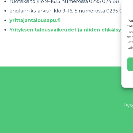
ruotsiksi to klo 9–16.15 numerossa 0295 024 881
englanniksi arkisin klo 9–16.15 numerossa 0295 024
yrittajantalousapu.fi
Par
tal
Yrityksen talousvaikeudet ja niiden ehkäisy -opa
hyv
sel
jät
Sonja Strömberg
toi
Kirjoittaja toimii viestintäasiantuntijana työ- ja elinkei
Pysy