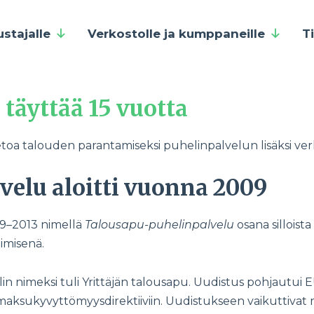
ustajalle
Verkostolle ja kumppaneille
T
 täyttää 15 vuotta
tietoa talouden parantamiseksi puhelinpalvelun lisäksi ve
velu aloitti vuonna 2009
09–2013 nimellä
Talousapu-puhelinpalvelu
osana silloista
imisenä.
n nimeksi tuli Yrittäjän talousapu. Uudistus pohjautui EU
maksukyvyttömyysdirektiiviin. Uudistukseen vaikuttivat m