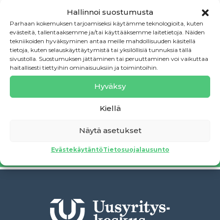
Hallinnoi suostumusta
Parhaan kokemuksen tarjoamiseksi käytämme teknologioita, kuten
evästeitä, tallentaaksemme ja/tai käyttääksemme laitetietoja. Näiden
tekniikoiden hyväksyminen antaa meille mahdollisuuden käsitellä
tietoja, kuten selauskäyttäytymistä tai yksilöllisiä tunnuksia tällä
Tilaa uutiskirje
sivustolla. Suostumuksen jättäminen tai peruuttaminen voi vaikuttaa
haitallisesti tiettyihin ominaisuuksiin ja toimintoihin.
Pysy ajan tasalla – tilaa uutiskirjeemme liittymällä
Hyväksy
postituslistalle!
Kiellä
Siirry uutiskirjeen tilaukseen
Näytä asetukset
Evästekäytäntö
Tietosuojalausunto