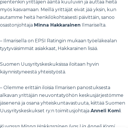
pientenkin yrittäjien ääntä kuuluviin ja auttaa heitä
myös kasvamaan. Meillä yrittäjät eivät jää yksin, kun
autamme heitä henkilökohtaisesti päivittäin, sanoo
osastonjohtaja
Minna Hakkarainen
Ilmariselta.
– Ilmarisella on EPSI Ratingin mukaan työeläkealan
tyytyväisimmät asiakkaat, Hakkarainen lisää.
Suomen Uusyrityskeskuksissa iloitaan hyvin
käynnistyneestä yhteistyöstä.
– Olemme erittäin iloisia Ilmarisen panostuksesta
alkavan yrittäjän neuvontatyöhön keskusjärjestömme
jäsenenä ja osana yhteiskuntavastuuta, kiittää Suomen
Uusyrityskeskukset ry:n toimitusjohtaja
Anneli Komi
.
Kuvassa Minna Hakkarainen (vas.) ja Anneli Komi