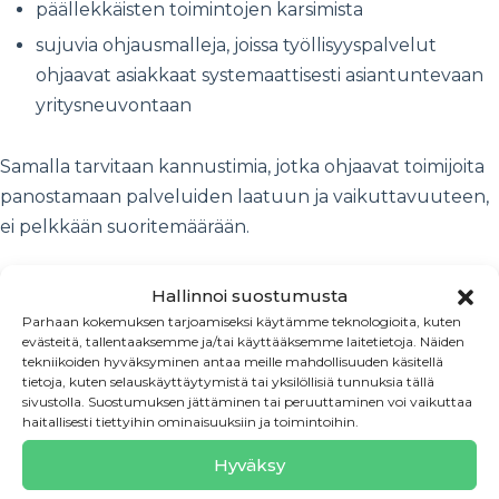
päällekkäisten toimintojen karsimista
sujuvia ohjausmalleja, joissa työllisyyspalvelut
ohjaavat asiakkaat systemaattisesti asiantuntevaan
yritysneuvontaan
Samalla tarvitaan kannustimia, jotka ohjaavat toimijoita
panostamaan palveluiden laatuun ja vaikuttavuuteen,
ei pelkkään suoritemäärään.
Epävarmuus hidastaa yrittäjyyden
Hallinnoi suostumusta
käynnistymistä
Parhaan kokemuksen tarjoamiseksi käytämme teknologioita, kuten
evästeitä, tallentaaksemme ja/tai käyttääksemme laitetietoja. Näiden
tekniikoiden hyväksyminen antaa meille mahdollisuuden käsitellä
Yrittäjyyden aloittamiseen liittyy edelleen merkittävää
tietoja, kuten selauskäyttäytymistä tai yksilöllisiä tunnuksia tällä
sivustolla. Suostumuksen jättäminen tai peruuttaminen voi vaikuttaa
hallinnollista ja taloudellista epävarmuutta. Erityisesti
haitallisesti tiettyihin ominaisuuksiin ja toimintoihin.
sosiaaliturvaan, työttömyysturvaan ja yritystoiminnan
Hyväksy
luonteen arviointiin liittyvät tulkinnat ovat
epäyhtenäisiä ja vaikeasti ennakoitavia.