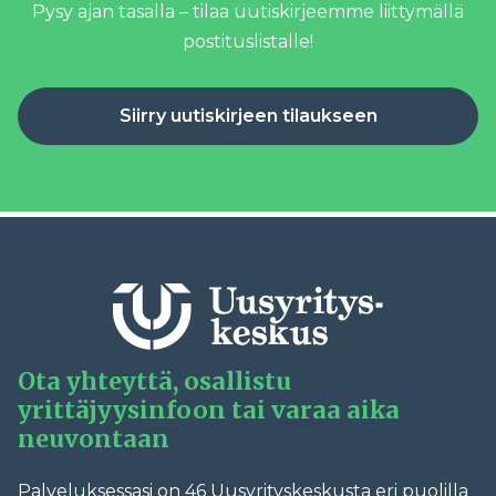
Pysy ajan tasalla – tilaa uutiskirjeemme liittymällä
postituslistalle!
Siirry uutiskirjeen tilaukseen
Ota yhteyttä, osallistu
yrittäjyysinfoon tai varaa aika
neuvontaan
Palveluksessasi on 46 Uusyrityskeskusta eri puolilla