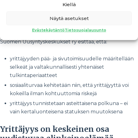
Kiellä
Tämä epävarmuus vähentää halukkuutta kokeilla
Näytä asetukset
yrittäjyyttä ja hidastaa uusien yritysten syntymistä.
Evästekäytäntö
Tietosuojalausunto
Suomen Uusyrityskeskukset ry esittää, että:
yrittäjyyden pää- ja sivutoimisuudelle määritellään
selkeät ja valtakunnallisesti yhtenäiset
tulkintaperiaatteet
sosiaaliturvaa kehitetään niin, että yrittäjyyttä voi
kokeilla ilman kohtuuttomia riskejä
yrittäjyys tunnistetaan asteittaisena polkuna – ei
vain kertaluonteisena statuksen muutoksena
Yrittäjyys on keskeinen osa