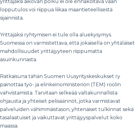
yrittäjäksi aikovan polku ei ole ennakoitava vaan
lopputulos voi riippua liikaa maantieteellisestä
sijainnista.
Yrittäjäksi ryhtymisen ei tule olla aluekysymys.
Suomessa on varmistettava, että jokaisella on yhtäläiset
mahdollisuudet yrittäjyyteen riippumatta
asuinkunnasta.
Ratkaisuna tähän Suomen Uusyrityskeskukset ry
painottaa työ- ja elinkeinoministeriön (TEM) roolin
vahvistamista. Tarvitaan selkeää valtakunnallista
ohjausta ja yhteiset pelisäännöt, jotka varmistavat
palveluiden vähimmäistason, yhtenäiset tulkinnat sekä
tasalaatuiset ja vaikuttavat yrittäjyyspalvelut koko
maassa.