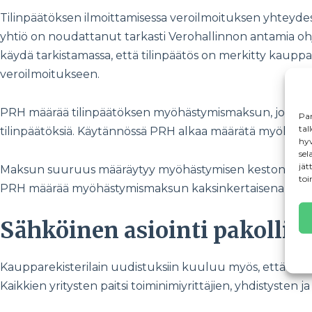
Tilinpäätöksen ilmoittamisessa veroilmoituksen yhteydess
yhtiö on noudattanut tarkasti Verohallinnon antamia ohjei
käydä tarkistamassa, että tilinpäätös on merkitty kauppar
veroilmoitukseen.
PRH määrää tilinpäätöksen myöhästymismaksun, jos tilinp
Par
tal
tilinpäätöksiä. Käytännössä PRH alkaa määrätä myöhäst
hyv
sel
jät
Maksun suuruus määräytyy myöhästymisen keston mukaan 
toi
PRH määrää myöhästymismaksun kaksinkertaisena, jos tilin
Sähköinen asiointi pakollis
Kaupparekisterilain uudistuksiin kuuluu myös, että vuodes
Kaikkien yritysten paitsi toiminimiyrittäjien, yhdistysten 