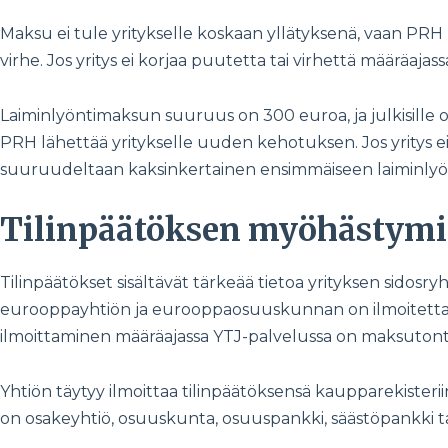
Maksu ei tule yritykselle koskaan yllätyksenä, vaan PRH l
virhe. Jos yritys ei korjaa puutetta tai virhettä määräaja
Laiminlyöntimaksun suuruus on 300 euroa, ja julkisille o
PRH lähettää yritykselle uuden kehotuksen. Jos yritys 
suuruudeltaan kaksinkertainen ensimmäiseen laiminl
Tilinpäätöksen myöhästym
Tilinpäätökset sisältävät tärkeää tietoa yrityksen sidosry
eurooppayhtiön ja eurooppaosuuskunnan on ilmoitettav
ilmoittaminen määräajassa YTJ-palvelussa on maksutonta.
Yhtiön täytyy ilmoittaa tilinpäätöksensä kaupparekisteri
on osakeyhtiö, osuuskunta, osuuspankki, säästöpankki t