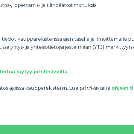
s-, lopettamis- ja tilinpäätösilmoituksia.
iedot kaupparekisterissä ajan tasalla ja ilmoittamalla puu
a yritys- ja yhteisötietojärjestelmään (YTJ) merkittyyn 
tietoa löytyy prh.fi-sivuilta.
s ajoissa kaupparekisteriin. Lue prh.fi-sivuilta
ohjeet t
i- ja rekisterihallituksessa.