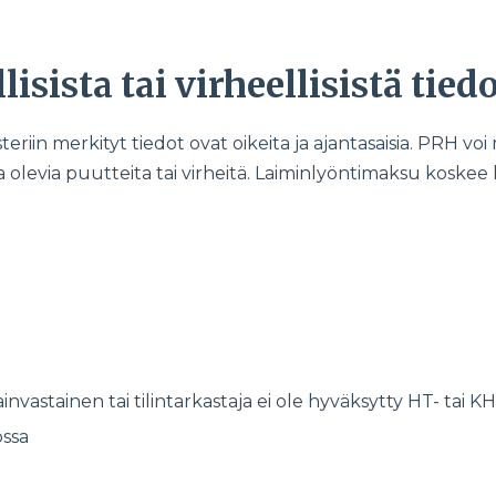
ista tai virheellisistä tiedo
teriin merkityt tiedot ovat oikeita ja ajantasaisia. PRH vo
olevia puutteita tai virheitä. Laiminlyöntimaksu koskee 
lainvastainen tai tilintarkastaja ei ole hyväksytty HT- tai KH
ossa