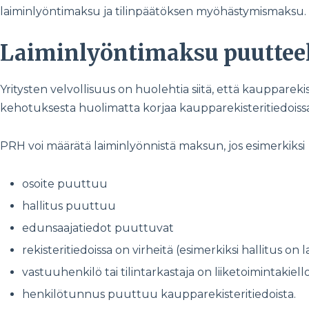
laiminlyöntimaksu ja tilinpäätöksen myöhästymismaksu.
Laiminlyöntimaksu puutteellis
Yritysten velvollisuus on huolehtia siitä, että kaupparekis
kehotuksesta huolimatta korjaa kaupparekisteritiedoissa 
PRH voi määrätä laiminlyönnistä maksun, jos esimerkiksi
osoite puuttuu
hallitus puuttuu
edunsaajatiedot puuttuvat
rekisteritiedoissa on virheitä (esimerkiksi hallitus on 
vastuuhenkilö tai tilintarkastaja on liiketoimintakiell
henkilötunnus puuttuu kaupparekisteritiedoista.