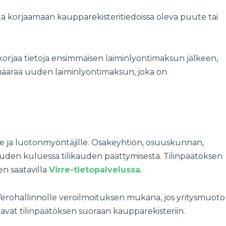
stä korjaamaan kaupparekisteritiedoissa oleva puute tai
 korjaa tietoja ensimmäisen laiminlyöntimaksun jälkeen,
 määrää uuden laiminlyöntimaksun, joka on
aille ja luotonmyöntäjille. Osakeyhtiön, osuuskunnan,
den kuluessa tilikauden päättymisestä. Tilinpäätöksen
en saatavilla
Virre-tietopalvelussa
.
s Verohallinnolle veroilmoituksen mukana, jos yritysmuoto
avat tilinpäätöksen suoraan kaupparekisteriin.