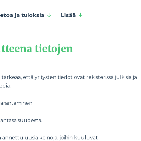
ietoa ja tuloksia
Lisää
tteena tietojen
ärkeää, että yritysten tiedot ovat rekisterissä julkisia ja
edia.
 parantaminen.
ajantasaisuudesta.
n annettu uusia keinoja, joihin kuuluvat