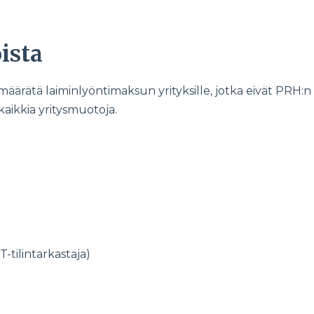
ista
i määrätä laiminlyöntimaksun yrityksille, jotka eivät PRH:n
kaikkia yritysmuotoja.
T-tilintarkastaja)