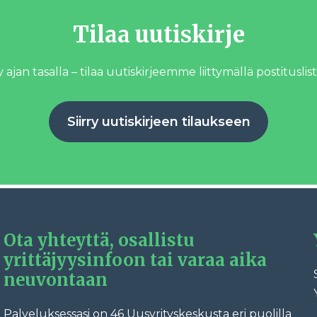
Tilaa uutiskirje
 ajan tasalla – tilaa uutiskirjeemme liittymällä postituslist
Siirry uutiskirjeen tilaukseen
Ota yhteyttä, osallistu
yrittäjyysinfoon tai varaa aika
neuvontaan
Palveluksessasi on 46 Uusyrityskeskusta eri puolilla