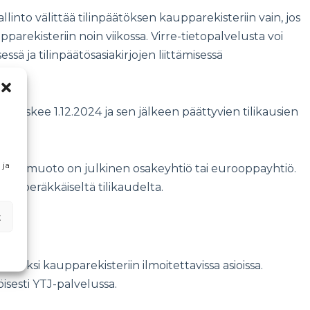
nto välittää tilinpäätöksen kaupparekisteriin vain, jos
arekisteriin noin viikossa. Virre-tietopalvelusta voi
ä ja tilinpäätösasiakirjojen liittämisessä
koskee 1.12.2024 ja sen jälkeen päättyvien tilikausien
 ja
itysmuoto on julkinen osakeyhtiö tai eurooppayhtiö.
ta peräkkäiseltä tilikaudelta.
t
iseksi kaupparekisteriin ilmoitettavissa asioissa.
öisesti YTJ-palvelussa.