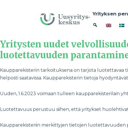
Yrityksen per
Yritysten uudet velvollisuud
luotettavuuden parantamin
Kaupparekisterin tarkoituksena on tarjota luotettavaa tieto
helposti saatavissa. Kaupparekisterin tietoja hyödyntävät
Uuden, 1.6.2023 voimaan tulleen kaupparekisterilain yh
Luotettavuus perustuu siihen, että yritykset huolehtivat 
Kaupparekisteriin merkittyjen tietojen luotettavuuden pa