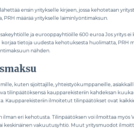
ähettää ensin yritykselle kirjeen, jossa kehotetaan yrity
ssa, PRH määrää yritykselle laiminlyöntimaksun.
sakeyhtiölle ja eurooppayhtiöille 600 euroa Jos yritys ei
ei korjaa tietoja uudesta kehotuksesta huolimatta, PRH
yöntimaksuun nähden.
ismaksu
hmille, kuten sijoittajille, yhteistyökumppaneille, asiakk
a tilinpäätöksensä kaupparekisteriin kahdeksan kuukau
 Kaupparekisteriin ilmoitetut tilinpäätökset ovat kaikki
in ilman eri kehotusta. Tilinpäätöksen voi ilmoittaa myö
ai keskinäinen vakuutusyhtiö. Muut yritysmuodot ilmoitt