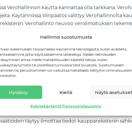
ä Verohallinnon kautta kannattaa olla tarkkana. Verohalli
ta. Käytännössä tilinpäätös välittyy Verohallinnolta kaupp
ekisteriin. Verohallinto neuvoo veroilmoituksen tekemisess
Hallinnoi suostumusta
äätöstä ei ole ilmoitettu määräajassa. Myöhästymismaksu 
haan kokemuksen tarjoamiseksi käytämme teknologioita, kuten evästeitä,
lentaaksemme ja/tai käyttääksemme laitetietoja. Näiden tekniikoiden
ymismaksuja syksystä 2025 alkaen.
äksyminen antaa meille mahdollisuuden käsitellä tietoja, kuten
auskäyttäytymistä tai yksilöllisiä tunnuksia tällä sivustolla. Suostumuksen
täminen tai peruuttaminen voi vaikuttaa haitallisesti tiettyihin ominaisuuksiin
ja on 150–600 euroa. Maksu on kaksinkertainen, jos yr
mintoihin.
päätöstä ei ole ilmoitettu ajoissa kahdelta tai useammal
Hyväksy
Kiellä
Näytä asetukse
eksi vuoden 2026 alusta
Evästekäytäntö
Tietosuojalausunto
ta 2026 alkaen sähköinen asiointi tulee yrityksille pakoll
ja säätiöiden täytyy ilmoittaa tiedot kaupparekisteriin sähk