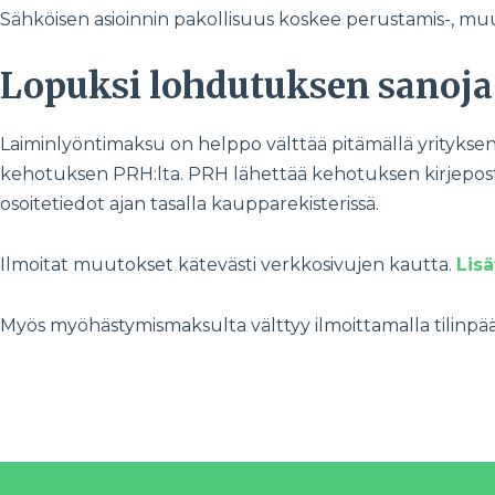
Sähköisen asioinnin pakollisuus koskee perustamis-, muuto
Lopuksi lohdutuksen sanoja
Laiminlyöntimaksu on helppo välttää pitämällä yrityksen t
kehotuksen PRH:lta. PRH lähettää kehotuksen kirjepostiss
osoitetiedot ajan tasalla kaupparekisterissä.
Ilmoitat muutokset kätevästi verkkosivujen kautta.
Lisä
Myös myöhästymismaksulta välttyy ilmoittamalla tilinpäätö
Marko Peltonen
Kirjoittaja toimii oikeudellisen yksikön päällikkönä Patentt