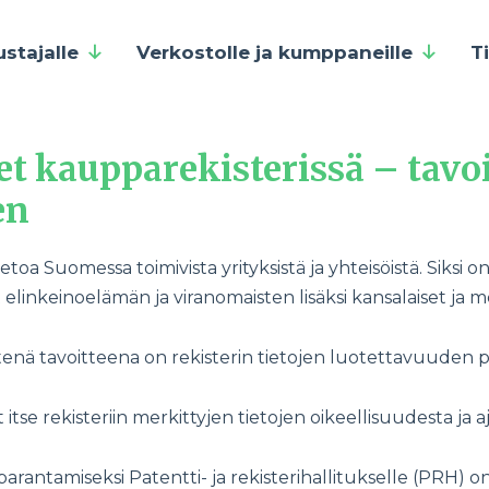
ustajalle
Verkostolle ja kumppaneille
T
et kaupparekisterissä – tavoi
en
a Suomessa toimivista yrityksistä ja yhteisöistä. Siksi on t
 elinkeinoelämän ja viranomaisten lisäksi kansalaiset ja m
tenä tavoitteena on rekisterin tietojen luotettavuuden
itse rekisteriin merkittyjen tietojen oikeellisuudesta ja 
rantamiseksi Patentti- ja rekisterihallitukselle (PRH) o