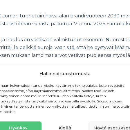
 Suomen tunnetuin hoiva-alan brändi vuoteen 2030 menne
lusta asti ilman vierasta pääomaa. Vuonna 2025 Famula-ko
, ja Paulus on vastikään valmistunut ekonomi. Nuoresta 
ta yrittäjille pelkkiä euroja, vaan sitä, että he pystyvät li
yksen mukaan lämpimät arvot vetävät puoleensa myös lä
an”
Hallinnoi suostumusta
haan kokemuksen tarjoamiseksi käytämme teknologioita, kuten evästeitä,
a Pöyhönen
kertoo Pauluksen ja Valman olleen heti määrä
lentaaksemme ja/tai käyttääksemme laitetietoja. Näiden tekniikoiden
äksyminen antaa meille mahdollisuuden käsitellä tietoja, kuten
auskäyttäytymistä tai yksilöllisiä tunnuksia tällä sivustolla. Suostumuksen
täminen tai peruuttaminen voi vaikuttaa haitallisesti tiettyihin ominaisuuksiin
ten yrittäjyys voi tarjota mahdollisuuden myös niille, jo
mintoihin.
Hyväksy
Kiellä
Näytä asetukse