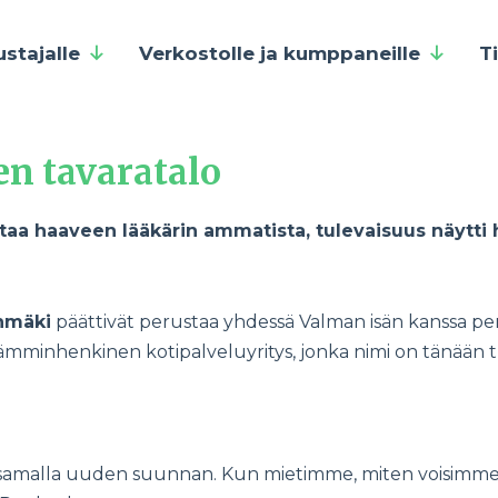
ustajalle
Verkostolle ja kumppaneille
T
n tavaratalo
a haaveen lääkärin ammatista, tulevaisuus näytti he
nmäki
päättivät perustaa yhdessä Valman isän kanssa perh
mminhenkinen kotipalveluyritys, jonka nimi on tänään tut
 samalla uuden suunnan. Kun mietimme, miten voisimme te