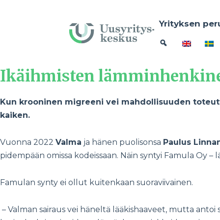
Yrityksen per
Ikäihmisten lämminhenkine
Kun krooninen migreeni vei mahdollisuuden toteutta
kaiken.
Vuonna 2022
Valma
ja hänen puolisonsa
Paulus Linna
pidempään omissa kodeissaan. Näin syntyi Famula Oy – lä
Famulan synty ei ollut kuitenkaan suoraviivainen.
– Valman sairaus vei häneltä lääkishaaveet, mutta antoi