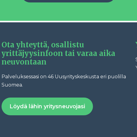
Ota yhteyttä, osallistu
yrittäjyysinfoon tai varaa aika
neuvontaan
Palveluksessasi on 46 Uusyrityskeskusta eri puolilla
Fac
Suomea.
Löydä lähin yritysneuvojasi