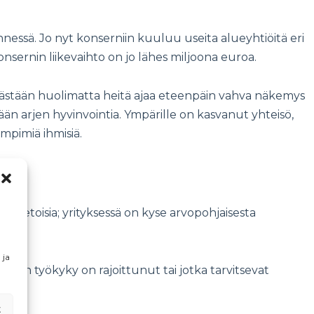
ssä. Jo nyt konserniin kuuluu useita alueyhtiöitä eri
nsernin liikevaihto on jo lähes miljoona euroa.
iästään huolimatta heitä ajaa eteenpäin vahva näkemys
säämään arjen hyvinvointia. Ympärille on kasvanut yhteisö,
mpimiä ihmisiä.
tietoisia; yrityksessä on kyse arvopohjaisesta
 ja
iden työkyky on rajoittunut tai jotka tarvitsevat
t