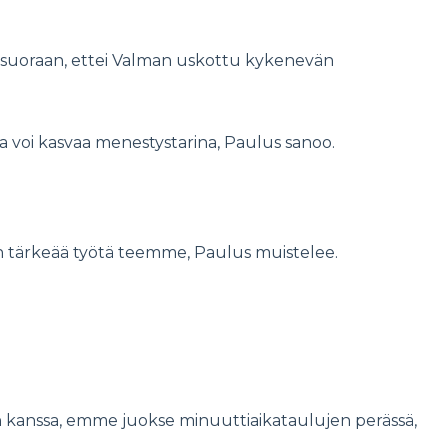
ttiin suoraan, ettei Valman uskottu kykenevän
ta voi kasvaa menestystarina, Paulus sanoo.
en tärkeää työtä teemme, Paulus muistelee.
n kanssa, emme juokse minuuttiaikataulujen perässä,