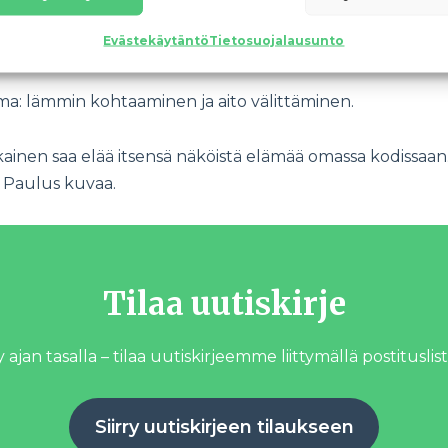
aan se voi olla juuri niin muokattua kuin elämäntilanne vaa
Evästekäytäntö
Tietosuojalausunto
a sanoo.
ma: lämmin kohtaaminen ja aito välittäminen.
inen saa elää itsensä näköistä elämää omassa kodissaan. 
n, Paulus kuvaa.
Tilaa uutiskirje
 ajan tasalla – tilaa uutiskirjeemme liittymällä postituslist
Siirry uutiskirjeen tilaukseen