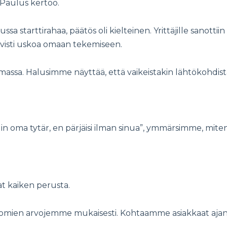
, Paulus kertoo.
alussa starttirahaa, päätös oli kielteinen. Yrittäjille sano
vahvisti uskoa omaan tekemiseen.
emassa. Halusimme näyttää, että vaikeistakin lähtökohdis
in oma tytär, en pärjäisi ilman sinua”, ymmärsimme, mit
vat kaiken perusta.
ita omien arvojemme mukaisesti. Kohtaamme asiakkaat aja