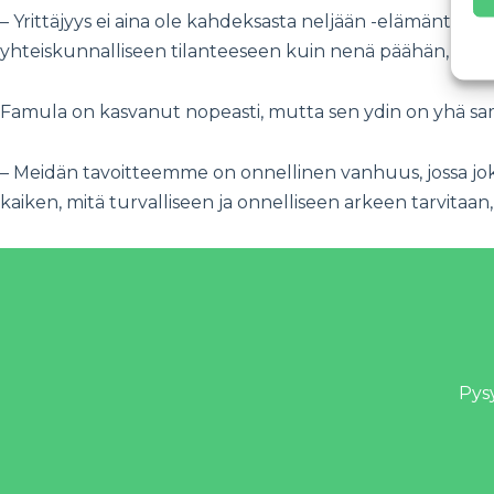
– Yrittäjyys ei aina ole kahdeksasta neljään -elämäntapa, v
yhteiskunnalliseen tilanteeseen kuin nenä päähän, Tarj
Famula on kasvanut nopeasti, mutta sen ydin on yhä sa
– Meidän tavoitteemme on onnellinen vanhuus, jossa joka
kaiken, mitä turvalliseen ja onnelliseen arkeen tarvitaa
Pysy