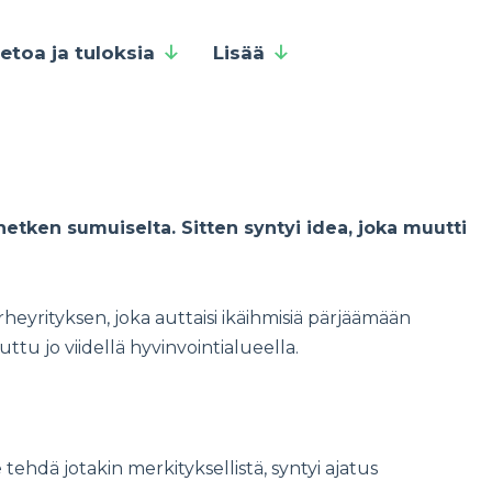
ietoa ja tuloksia
Lisää
tken sumuiselta. Sitten syntyi idea, joka muutti
eyrityksen, joka auttaisi ikäihmisiä pärjäämään
tu jo viidellä hyvinvointialueella.
hdä jotakin merkityksellistä, syntyi ajatus