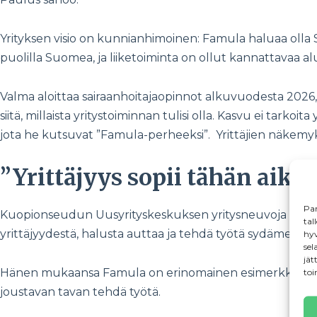
Yrityksen visio on kunnianhimoinen: Famula haluaa olla
puolilla Suomea, ja liiketoiminta on ollut kannattavaa a
Valma aloittaa sairaanhoitajaopinnot alkuvuodesta 2026
siitä, millaista yritystoiminnan tulisi olla. Kasvu ei tarkoi
jota he kutsuvat ”Famula-perheeksi”. Yrittäjien näkem
”Yrittäjyys sopii tähän aika
Par
Kuopionseudun Uusyrityskeskuksen yritysneuvoja
Tarj
tal
yrittäjyydestä, halusta auttaa ja tehdä työtä sydämellä.
hyv
sel
jät
Hänen mukaansa Famula on erinomainen esimerkki siitä, mi
toi
joustavan tavan tehdä työtä.