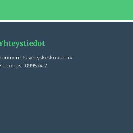
Yhteystiedot
Suomen Uusyrityskeskukset ry
Y-tunnus: 1099574-2
ebook
LinkedIn
YouTube
Instagram
TikTok