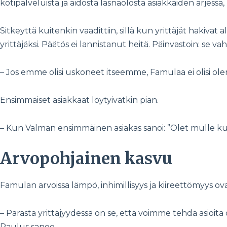
kotipalveluista ja aidosta läsnäolosta asiakkaiden arjessa
Sitkeyttä kuitenkin vaadittiin, sillä kun yrittäjät hakivat 
yrittäjäksi. Päätös ei lannistanut heitä. Päinvastoin: se 
– Jos emme olisi uskoneet itseemme, Famulaa ei olisi ol
Ensimmäiset asiakkaat löytyivätkin pian.
– Kun Valman ensimmäinen asiakas sanoi: ”Olet mulle ku
Arvopohjainen kasvu
Famulan arvoissa lämpö, inhimillisyys ja kiireettömyys o
– Parasta yrittäjyydessä on se, että voimme tehdä asio
Paulus sanoo.