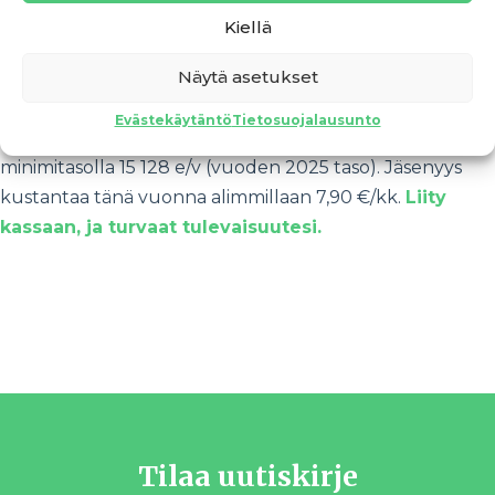
Tämä tarkoittaa sitä, että olet oikeutettu
Kiellä
ansiopäivärahaan toimittuasi yrittäjänä ja oltuasi
Näytä asetukset
Yrittäjäkassan jäsenenä vähintään 15 kuukautta
edellisten 48 kuukauden aikana. Myös
Evästekäytäntö
Tietosuojalausunto
eläkevakuutuksesi on täytynyt olla voimassa vähintään
minimitasolla 15 128 e/v (vuoden 2025 taso). Jäsenyys
kustantaa tänä vuonna alimmillaan 7,90 €/kk.
Liity
kassaan, ja turvaat tulevaisuutesi.
Katariina Bergström
Kirjoittaja toimii viestinnän asiantuntijana
Yrittäjäkassassa
Tilaa uutiskirje