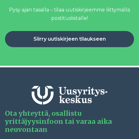
Pysy ajan tasalla – tilaa uutiskirjeemme liittymällä
postituslistalle!
Siirry uutiskirjeen tilaukseen
Ota yhteyttä, osallistu
yrittäjyysinfoon tai varaa aika
neuvontaan