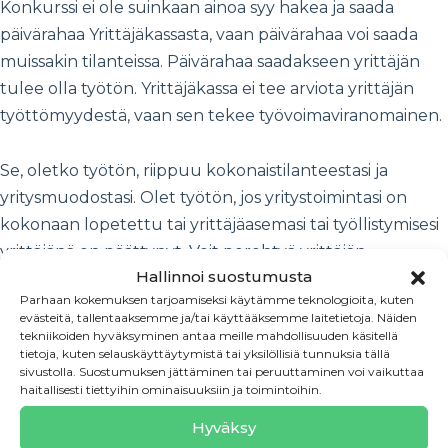
Konkurssi ei ole suinkaan ainoa syy hakea ja saada
päivärahaa Yrittäjäkassasta, vaan päivärahaa voi saada
muissakin tilanteissa. Päivärahaa saadakseen yrittäjän
tulee olla työtön. Yrittäjäkassa ei tee arviota yrittäjän
työttömyydestä, vaan sen tekee työvoimaviranomainen.
Se, oletko työtön, riippuu kokonaistilanteestasi ja
yritysmuodostasi. Olet työtön, jos yritystoimintasi on
kokonaan lopetettu tai yrittäjäasemasi tai työllistymisesi
yrittäjänä on päättynyt. Voit perehtyä yrittäjän
Hallinnoi suostumusta
työttömyyden perusteisiin tarkemmin
Yrittäjä
kassan
Parhaan kokemuksen tarjoamiseksi käytämme teknologioita, kuten
verkkosivuilla.
evästeitä, tallentaaksemme ja/tai käyttääksemme laitetietoja. Näiden
tekniikoiden hyväksyminen antaa meille mahdollisuuden käsitellä
tietoja, kuten selauskäyttäytymistä tai yksilöllisiä tunnuksia tällä
Liity Yrittäjäkassaan ajoissa
sivustolla. Suostumuksen jättäminen tai peruuttaminen voi vaikuttaa
haitallisesti tiettyihin ominaisuuksiin ja toimintoihin.
Liity kassan jäseneksi ajoissa. Päivärahaa saadaksesi sinun
Hyväksy
tulee kerryttää yrittäjän 15 kuukauden työssäoloehto.