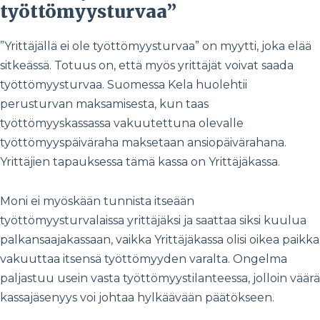
työttömyysturvaa”
”Yrittäjällä ei ole työttömyysturvaa” on myytti, joka elää
sitkeässä. Totuus on, että myös yrittäjät voivat saada
työttömyysturvaa. Suomessa Kela huolehtii
perusturvan maksamisesta, kun taas
työttömyyskassassa vakuutettuna olevalle
työttömyyspäiväraha maksetaan ansiopäivärahana.
Yrittäjien tapauksessa tämä kassa on Yrittäjäkassa.
Moni ei myöskään tunnista itseään
työttömyysturvalaissa yrittäjäksi ja saattaa siksi kuulua
palkansaajakassaan, vaikka Yrittäjäkassa olisi oikea paikka
vakuuttaa itsensä työttömyyden varalta. Ongelma
paljastuu usein vasta työttömyystilanteessa, jolloin väärä
kassajäsenyys voi johtaa hylkäävään päätökseen.