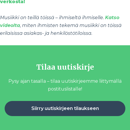
verkosta!
Musiikki on teillä töissä – ihmiseltä ihmiselle.
Katso
videolta
, miten ihmisten tekemä musiikki on töissä
erilaisissa asiakas- ja henkilöstötiloissa.
Tilaa uutiskirje
Pysy ajan tasalla – tilaa uutiskirjeemme liittymällä
postituslistalle!
Siirry uutiskirjeen tilaukseen