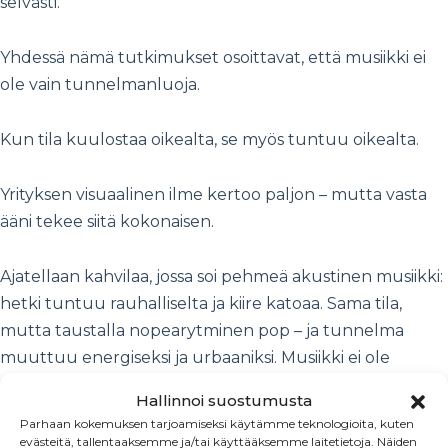
selvästi.
Yhdessä nämä tutkimukset osoittavat, että musiikki ei
ole vain tunnelmanluoja.
Kun tila kuulostaa oikealta, se myös tuntuu oikealta.
Yrityksen visuaalinen ilme kertoo paljon – mutta vasta
ääni tekee siitä kokonaisen.
Ajatellaan kahvilaa, jossa soi pehmeä akustinen musiikki:
hetki tuntuu rauhalliselta ja kiire katoaa. Sama tila,
mutta taustalla nopearytminen pop – ja tunnelma
muuttuu energiseksi ja urbaaniksi. Musiikki ei ole
sattumaa, vaan osa brändin tarinaa. Se auttaa asiakasta
Hallinnoi suostumusta
aistimaan, millainen yritys on ja millaisen tunteen se
Parhaan kokemuksen tarjoamiseksi käytämme teknologioita, kuten
haluaa herättää. Kun ääni ja visuaalisuus tukevat
evästeitä, tallentaaksemme ja/tai käyttääksemme laitetietoja. Näiden