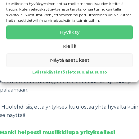
tekniikoiden hyväksyminen antaa meille mahdollisuuden käsitellä
toisiaan, tila tuntuu aidolta, harkitulta ja omannäköiseltä
tietoja, kuten selauskäyttäytymistä tai yksilöllisiä tunnuksia tällä
– sellaiselta, jossa on hyvä olla.
sivustolla. Suostumuksen jättäminen tai peruuttaminen voi vaikuttaa
haitallisesti tiettyihin ominaisuuksiin ja toimintoihin.
Kun äänimaailma on suunniteltu tietoisesti ja musiikilla
Hyväksy
on asianmukaiset luvat, se vahvistaa yrityksen
Kiellä
identiteettiä ja tekee asiakaskokemuksesta yhtenäisen.
Näytä asetukset
Pienilläkin valinnoilla voi muuttaa koko tilan
Evästekäytäntö
Tietosuojalausunto
tunnelman. Hyvin soiva tila ei ole vain taustamusiikkia –
se on osa kokemusta, joka saa asiakkaan viihtymään ja
palaamaan.
Huolehdi siis, että yrityksesi kuulostaa yhtä hyvältä kuin
se näyttää.
Hanki helposti musiikkilupa yrityksellesi