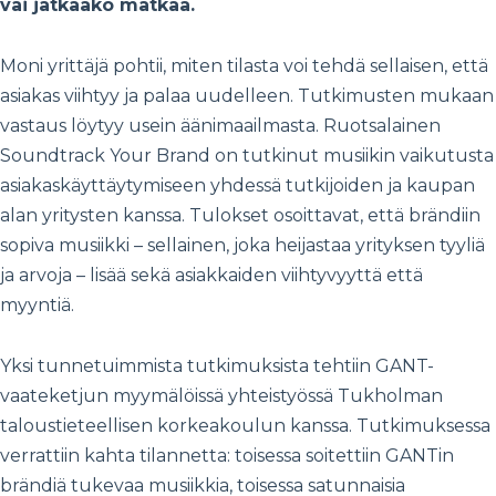
vai jatkaako matkaa.
Moni yrittäjä pohtii, miten tilasta voi tehdä sellaisen, että
asiakas viihtyy ja palaa uudelleen. Tutkimusten mukaan
vastaus löytyy usein äänimaailmasta. Ruotsalainen
Soundtrack Your Brand on tutkinut musiikin vaikutusta
asiakaskäyttäytymiseen yhdessä tutkijoiden ja kaupan
alan yritysten kanssa. Tulokset osoittavat, että brändiin
sopiva musiikki – sellainen, joka heijastaa yrityksen tyyliä
ja arvoja – lisää sekä asiakkaiden viihtyvyyttä että
myyntiä.
Yksi tunnetuimmista tutkimuksista tehtiin GANT-
vaateketjun myymälöissä yhteistyössä Tukholman
taloustieteellisen korkeakoulun kanssa. Tutkimuksessa
verrattiin kahta tilannetta: toisessa soitettiin GANTin
brändiä tukevaa musiikkia, toisessa satunnaisia