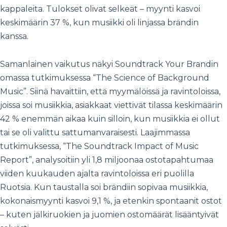
kappaleita. Tulokset olivat selkeät – myynti kasvoi
keskimäärin 37 %, kun musiikki oli linjassa brändin
kanssa.
Samanlainen vaikutus näkyi Soundtrack Your Brandin
omassa tutkimuksessa “The Science of Background
Music”. Siinä havaittiin, että myymälöissä ja ravintoloissa,
joissa soi musiikkia, asiakkaat viettivät tilassa keskimäärin
42 % enemmän aikaa kuin silloin, kun musiikkia ei ollut
tai se oli valittu sattumanvaraisesti. Laajimmassa
tutkimuksessa, “The Soundtrack Impact of Music
Report”, analysoitiin yli 1,8 miljoonaa ostotapahtumaa
viiden kuukauden ajalta ravintoloissa eri puolilla
Ruotsia. Kun taustalla soi brändiin sopivaa musiikkia,
kokonaismyynti kasvoi 9,1 %, ja etenkin spontaanit ostot
– kuten jälkiruokien ja juomien ostomäärät lisääntyivät