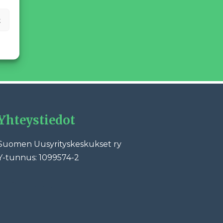
alle!
t
Yhteystiedot
Suomen Uusyrityskeskukset ry
Y-tunnus: 1099574-2
ebook
LinkedIn
YouTube
Instagram
TikTok