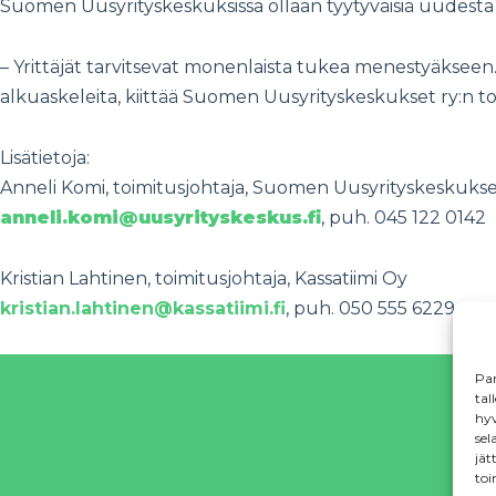
Suomen Uusyrityskeskuksissa ollaan tyytyväisiä uudesta 
– Yrittäjät tarvitsevat monenlaista tukea menestyäkse
alkuaskeleita, kiittää Suomen Uusyrityskeskukset ry:n t
Lisätietoja:
Anneli Komi, toimitusjohtaja, Suomen Uusyrityskeskukse
anneli.komi@uusyrityskeskus.fi
, puh. 045 122 0142
Kristian Lahtinen, toimitusjohtaja, Kassatiimi Oy
kristian.lahtinen@kassatiimi.fi
, puh. 050 555 6229
Par
tal
hyv
sel
jät
toi