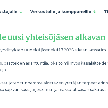
ustajalle
Verkostolle ja kumppaneille
T
 uusi yhteisöjäsen alkavan 
hdistyksen uudeksi jäseneksi 1.7.2026 alkaen Kassatiimi 
ksupäätteiden asiantuntija, joka toimii myös kassalaittei
oja.
t, joten tunnemme aloittavien yrittäjien tarpeet erin
aansa sopivan kassajärjestelmä- ja maksuratkaisun sekä a