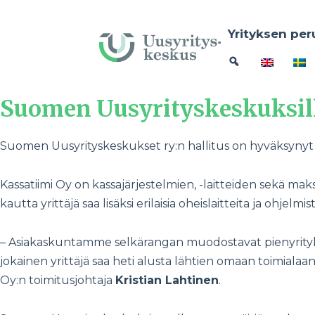
Yrityksen per
Suomen Uusyrityskeskuksille
Suomen Uusyrityskeskukset ry:n hallitus on hyväksynyt y
Kassatiimi Oy on kassajärjestelmien, -laitteiden sekä ma
kautta yrittäjä saa lisäksi erilaisia oheislaitteita ja ohjelmist
–
Asiakaskuntamme selkärangan muodostavat pienyritykse
jokainen yrittäjä saa heti alusta lähtien omaan toimial
Oy:n toimitusjohtaja
Kristian Lahtinen
.