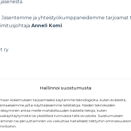
jäsenestä.
en. Jäsentemme ja yhteistyökumppaneidemme tarjoamat t
oimitusjohtaja
Anneli Komi
.
t ry
Hallinnoi suostumusta
haan kokemuksen tarjoamiseksi käytämme teknologioita, kuten evästeitä,
lentaaksemme ja/tai käyttääksemme laitetietoja. Näiden tekniikoiden
äksyminen antaa meille mahdollisuuden käsitellä tietoja, kuten
Tilaa uutiskirje
auskäyttäytymistä tai yksilöllisiä tunnuksia tällä sivustolla. Suostumuksen
täminen tai peruuttaminen voi vaikuttaa haitallisesti tiettyihin ominaisuuksiin
mintoihin.