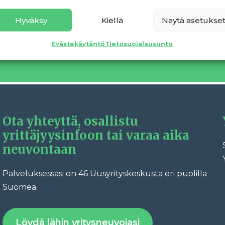
 ajan tasalla – tilaa uutiskirjeemme liittymällä postituslist
Hyväksy
Kiellä
Näytä asetukse
Siirry uutiskirjeen tilaukseen
Evästekäytäntö
Tietosuojalausunto
Ota yhteyttä, osallistu
yrittäjyysinfoon tai varaa aika
neuvontaan
Palveluksessasi on 46 Uusyrityskeskusta eri puolilla
Fac
Suomea.
Löydä lähin yritysneuvojasi