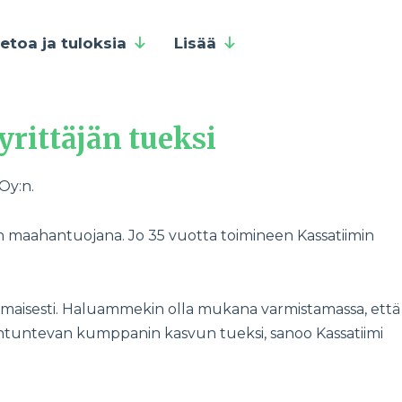
ietoa ja tuloksia
Lisää
yrittäjän tueksi
Oy:n.
den maahantuojana. Jo 35 vuotta toimineen Kassatiimin
omaisesti. Haluammekin olla mukana varmistamassa, että
siantuntevan kumppanin kasvun tueksi, sanoo Kassatiimi