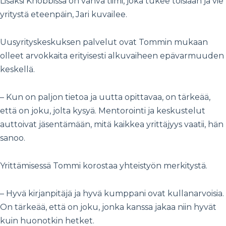
Lisäksi Knobbissa on vahva tiimi, joka tukee toisiaan ja vie
yritystä eteenpäin, Jari kuvailee.
Uusyrityskeskuksen palvelut ovat Tommin mukaan
olleet arvokkaita erityisesti alkuvaiheen epävarmuuden
keskellä.
– Kun on paljon tietoa ja uutta opittavaa, on tärkeää,
että on joku, jolta kysyä. Mentorointi ja keskustelut
auttoivat jäsentämään, mitä kaikkea yrittäjyys vaatii, hän
sanoo.
Yrittämisessä Tommi korostaa yhteistyön merkitystä.
– Hyvä kirjanpitäjä ja hyvä kumppani ovat kullanarvoisia.
On tärkeää, että on joku, jonka kanssa jakaa niin hyvät
kuin huonotkin hetket.