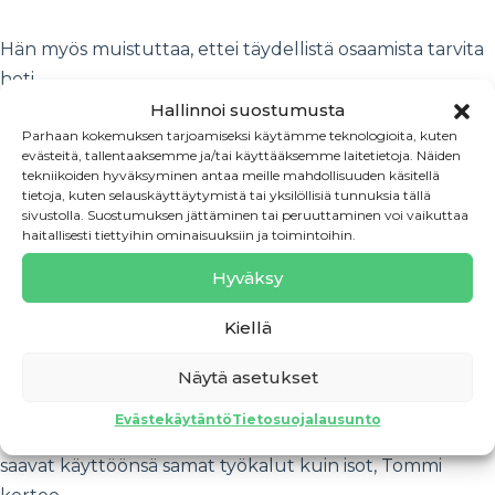
Hän myös muistuttaa, ettei täydellistä osaamista tarvita
heti.
Hallinnoi suostumusta
Parhaan kokemuksen tarjoamiseksi käytämme teknologioita, kuten
– Ei kannata pelätä, jos ei tiedä kaikkea. Kaikkea voi
evästeitä, tallentaaksemme ja/tai käyttääksemme laitetietoja. Näiden
oppia, ja kysymällä saa apua. Tuppisuuna ei
tekniikoiden hyväksyminen antaa meille mahdollisuuden käsitellä
tietoja, kuten selauskäyttäytymistä tai yksilöllisiä tunnuksia tällä
yrittäjyydessä pärjää.
sivustolla. Suostumuksen jättäminen tai peruuttaminen voi vaikuttaa
haitallisesti tiettyihin ominaisuuksiin ja toimintoihin.
Tavoitteena Eurooppa
Hyväksy
Knobbi kasvaa vakaasti ja työllistää nyt neljä henkilöä.
Kiellä
– Tavoitteemme on kasvaa Suomen laajuiseksi tiedolla
Näytä asetukset
johtamisen kumppaniksi ja myöhemmin viedä toimintaa
Evästekäytäntö
Tietosuojalausunto
Eurooppaan. Haluamme, että myös pienet yritykset
saavat käyttöönsä samat työkalut kuin isot, Tommi