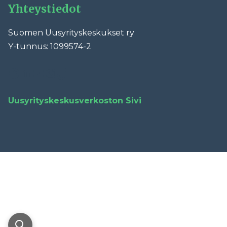
Yhteystiedot
Suomen Uusyrityskeskukset ry
Y-tunnus: 1099574-2
Facebook
LinkedIn
YouTube
Instagram
TikTok
Uusyrityskeskusverkoston Sivi