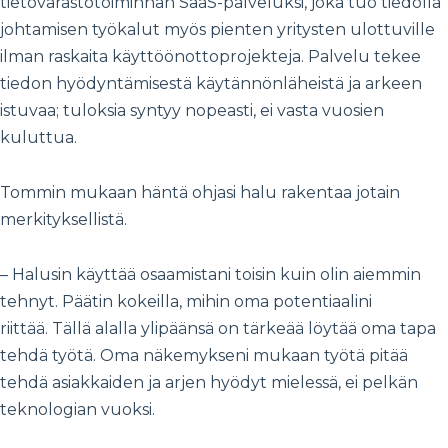
tietovarastotoiminnan SaaS-palveluksi, joka tuo tiedolla
johtamisen työkalut myös pienten yritysten ulottuville
ilman raskaita käyttöönottoprojekteja. Palvelu tekee
tiedon hyödyntämisestä käytännönläheistä ja arkeen
istuvaa; tuloksia syntyy nopeasti, ei vasta vuosien
kuluttua.
Tommin mukaan häntä ohjasi halu rakentaa jotain
merkityksellistä.
– Halusin käyttää osaamistani toisin kuin olin aiemmin
tehnyt. Päätin kokeilla, mihin oma potentiaalini
riittää. Tällä alalla ylipäänsä on tärkeää löytää oma tapa
tehdä työtä. Oma näkemykseni mukaan työtä pitää
tehdä asiakkaiden ja arjen hyödyt mielessä, ei pelkän
teknologian vuoksi.