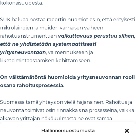
kokonaisuudesta.
SUK haluaa nostaa raportin huomiot esiin, että erityisesti
mikrolainojen ja muiden varhaisen vaiheen
rahoitusinstrumenttien
vaikuttavuus perustuu siihen,
että ne yhdistetään systemaattisesti
yritysneuvontaan
, valmennukseen ja
liiketoimintaosaamisen kehittämiseen.
On välttämätöntä huomioida yritysneuvonnan rooli
osana rahoitusprosessia.
Suomessa tämä yhteys on vielä hajanainen. Rahoitus ja
neuvonta toimivat osin rinnakkaisina prosesseina, vaikka
alkavan yrittäjän näkökulmasta ne ovat samaa
kokonaisuutta.
Suomen Uusyrityskeskukset ry pitää
Hallinnoi suostumusta
välttämättömänä, että tulevissa rahoitusratkaisuissa,