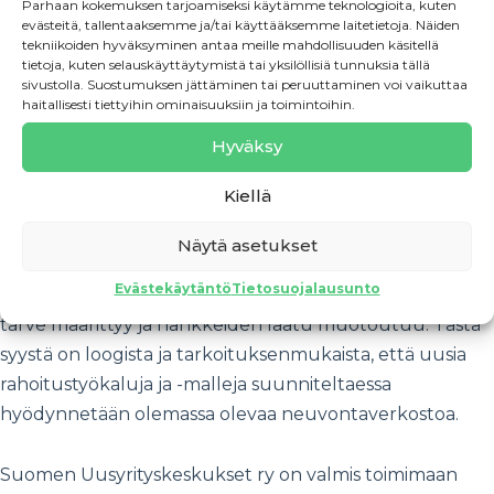
Parhaan kokemuksen tarjoamiseksi käytämme teknologioita, kuten
kuten mikrolainamallien kehittämisessä ja
evästeitä, tallentaaksemme ja/tai käyttääksemme laitetietoja. Näiden
tekniikoiden hyväksyminen antaa meille mahdollisuuden käsitellä
mahdollisessa portfoliotakauksen käyttöönotossa,
tietoja, kuten selauskäyttäytymistä tai yksilöllisiä tunnuksia tällä
huomioidaan alusta alkaen yritysneuvonnan rooli
sivustolla. Suostumuksen jättäminen tai peruuttaminen voi vaikuttaa
haitallisesti tiettyihin ominaisuuksiin ja toimintoihin.
osana rahoitusprosessia.
Hyväksy
Samalla SUK nostaa esiin, että Suomella on jo
Kiellä
käytössään valtakunnallinen, laadukas ja kattava
alkavien yrittäjien yritysneuvontaverkosto.
Näytä asetukset
Uusyrityskeskusverkosto tavoittaa suuren osan
Evästekäytäntö
Tietosuojalausunto
alkavista yrittäjistä juuri siinä vaiheessa, jossa rahoituksen
tarve määrittyy ja hankkeiden laatu muotoutuu. Tästä
syystä on loogista ja tarkoituksenmukaista, että uusia
rahoitustyökaluja ja -malleja suunniteltaessa
hyödynnetään olemassa olevaa neuvontaverkostoa.
Suomen Uusyrityskeskukset ry on valmis toimimaan