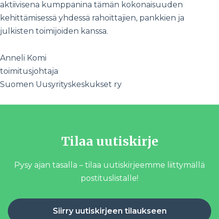
aktiivisena kumppanina tämän kokonaisuuden
kehittämisessä yhdessä rahoittajien, pankkien ja
julkisten toimijoiden kanssa.
Anneli Komi
toimitusjohtaja
Suomen Uusyrityskeskukset ry
Tilaa uutiskirje
Pysy ajan tasalla – tilaa uutiskirjeemme liittymällä
postituslistalle!
Siirry uutiskirjeen tilaukseen