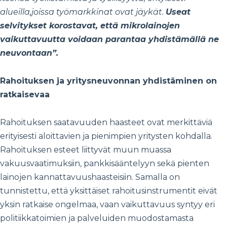
alueilla,joissa työmarkkinat ovat jäykät.
Useat
selvitykset korostavat, että mikrolainojen
vaikut
tavuutta voidaan parantaa yhdistämällä ne
neuvontaan”.
Rahoituksen ja yritysneuvonnan yhdistäminen on
ratkaisevaa
Rahoituksen saatavuuden haasteet ovat merkittäviä
erityisesti aloittavien ja pienimpien yritysten kohdalla.
Rahoituksen esteet liittyvät muun muassa
vakuusvaatimuksiin, pankkisääntelyyn sekä pienten
lainojen kannattavuushaasteisiin. Samalla on
tunnistettu, että yksittäiset rahoitusinstrumentit eivät
yksin ratkaise ongelmaa, vaan vaikuttavuus syntyy eri
politiikkatoimien ja palveluiden muodostamasta