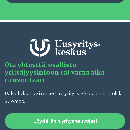
Ota yhteyttä, osallistu
yrittäjyysinfoon tai varaa aika
neuvontaan
Palveluksessasi on 46 Uusyrityskeskusta eri puolilla
Suomea.
Löydä lähin yritysneuvojasi