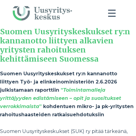
Suomen Uusyrityskeskukset ry:n
kannanotto liittyen alkavien
yritysten rahoituksen
kehittämiseen Suomessa
Suomen Uusyrityskeskukset ry:n kannanotto
liittyen Työ- ja elinkeinoministeriön 2.6.2026
julkistamaan raporttiin
”
Toimintamalleja
yrittäjyyden edistämiseen – opit ja suositukset
verrokkimaista
”
kohdentuen mikro- ja pk-yritysten
rahoitushaasteiden ratkaisuehdotuksiin
Suomen Uusyrityskeskukset (SUK) ry pitää tärkeänä,