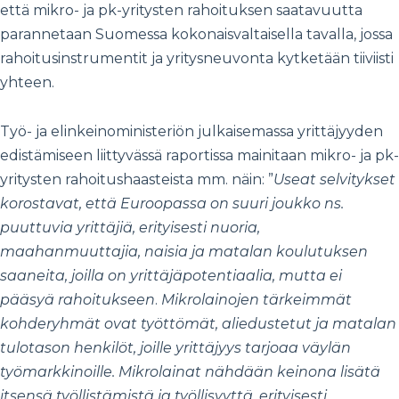
että mikro- ja pk-yritysten rahoituksen saatavuutta
parannetaan Suomessa kokonaisvaltaisella tavalla, jossa
rahoitusinstrumentit ja yritysneuvonta kytketään tiiviisti
yhteen.
Työ- ja elinkeinoministeriön julkaisemassa yrittäjyyden
edistämiseen liittyvässä raportissa mainitaan mikro- ja pk-
yritysten rahoitushaasteista mm. näin: ”
Useat selvitykset
korostavat, että Euroopassa on suuri joukko ns.
puuttuvia yrittäjiä, erityisesti nuoria,
maahanmuuttajia, naisia ja matalan koulutuksen
saaneita, joilla on yrittäjäpotentiaalia, mutta ei
pääsyä rahoitukseen
.
Mikrolainojen tärkeimmät
kohderyhmät ovat työttömät, aliedustetut ja matalan
tulotason henkilöt, joille yrittäjyys tarjoaa väylän
työmarkkinoille.
Mikrolainat nähdään keinona lisätä
itsensä työllistämistä ja työllisyyttä, erityisesti