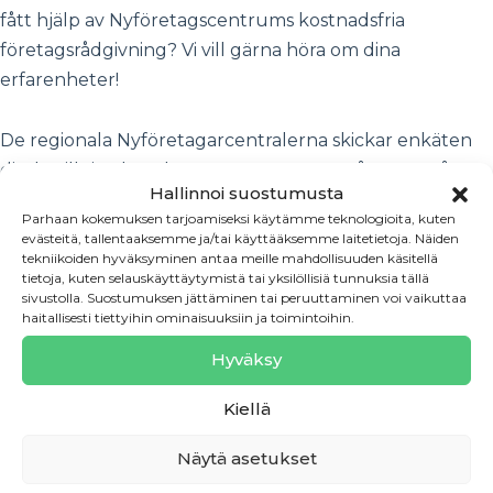
fått hjälp av Nyföretagscentrums kostnadsfria
företagsrådgivning? Vi vill gärna höra om dina
erfarenheter!
De regionala Nyföretagarcentralerna skickar enkäten
direkt till sina kunder, men
du kan också svara på
Hallinnoi suostumusta
enkäten via
följande länk
.
Dataskyddsbeskrivningen
Parhaan kokemuksen tarjoamiseksi käytämme teknologioita, kuten
för enkäten finns att läsa
här.
Varmt tack på förhand för
evästeitä, tallentaaksemme ja/tai käyttääksemme laitetietoja. Näiden
att du deltar!
tekniikoiden hyväksyminen antaa meille mahdollisuuden käsitellä
tietoja, kuten selauskäyttäytymistä tai yksilöllisiä tunnuksia tällä
sivustolla. Suostumuksen jättäminen tai peruuttaminen voi vaikuttaa
haitallisesti tiettyihin ominaisuuksiin ja toimintoihin.
Mer information:
Verkställande direktör Anneli Komi,
Hyväksy
Nyföretagarentralerna i Finland rf,
tel. 045 122 0142,
anneli.komi@uusyrityskeskus.fi
Kiellä
Näytä asetukset
Forskare Tommi Uitti, TU Consulting tmi