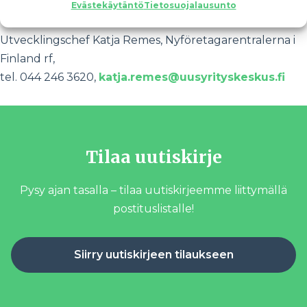
tel. 040 367 5698, tommi.uitti@iki.fi
Evästekäytäntö
Tietosuojalausunto
Utvecklingschef Katja Remes, Nyföretagarentralerna i
Finland rf,
tel. 044 246 3620,
katja.remes@uusyrityskeskus.fi
Tilaa uutiskirje
Pysy ajan tasalla – tilaa uutiskirjeemme liittymällä
postituslistalle!
Siirry uutiskirjeen tilaukseen