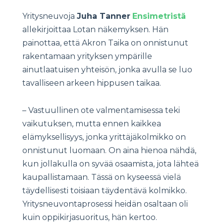
Yritysneuvoja
Juha Tanner
Ensimetristä
allekirjoittaa Lotan näkemyksen. Hän
painottaa, että Akron Taika on onnistunut
rakentamaan yrityksen ympärille
ainutlaatuisen yhteisön, jonka avulla se luo
tavalliseen arkeen hippusen taikaa.
– Vastuullinen ote valmentamisessa teki
vaikutuksen, mutta ennen kaikkea
elämyksellisyys, jonka yrittäjäkolmikko on
onnistunut luomaan. On aina hienoa nähdä,
kun jollakulla on syvää osaamista, jota lähteä
kaupallistamaan. Tässä on kyseessä vielä
täydellisesti toisiaan täydentävä kolmikko.
Yritysneuvontaprosessi heidän osaltaan oli
kuin oppikirjasuoritus, hän kertoo.