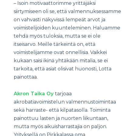
– Isoin motivaattorimme yrittäjäksi
siirtymiseen oli se, että valmennuksessamme
on vahvasti näkyvissä lempeät arvot ja
voimistelijoiden kuunteleminen. Haluamme
tehdä myös tuloksia, mutta se ei ole
itseisarvo. Meille tärkeintä on, että
voimistelijamme ovat onnellisia. Vaikkei
kukaan saisi ikinä yhtäkään mitalia, se ei
tarkoita, että asiat olisivat huonosti, Lotta
painottaa.
Akron Taika Oy
tarjoaa
akrobatiavoimistelun valmennustoimintaa
sekä harraste- että kilpatasolla. Toiminta
painottuu lasten ja nuorten liikuntaan,
mutta myös aikuisharrastajia on paljon.
Yrityksellä on Pirkkalassa oma