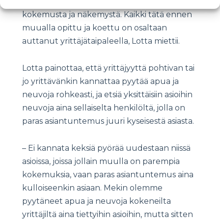
meillä olisi ollut vielä silloin osaamista,
kokemusta ja näkemystä. Kaikki tätä ennen
muualla opittu ja koettu on osaltaan
auttanut yrittäjätaipaleella, Lotta miettii.
Lotta painottaa, että yrittäjyyttä pohtivan tai
jo yrittävänkin kannattaa pyytää apua ja
neuvoja rohkeasti, ja etsiä yksittäisiin asioihin
neuvoja aina sellaiselta henkilöltä, jolla on
paras asiantuntemus juuri kyseisestä asiasta.
– Ei kannata keksiä pyörää uudestaan niissä
asioissa, joissa jollain muulla on parempia
kokemuksia, vaan paras asiantuntemus aina
kulloiseenkin asiaan. Mekin olemme
pyytäneet apua ja neuvoja kokeneilta
yrittäjiltä aina tiettyihin asioihin, mutta sitten