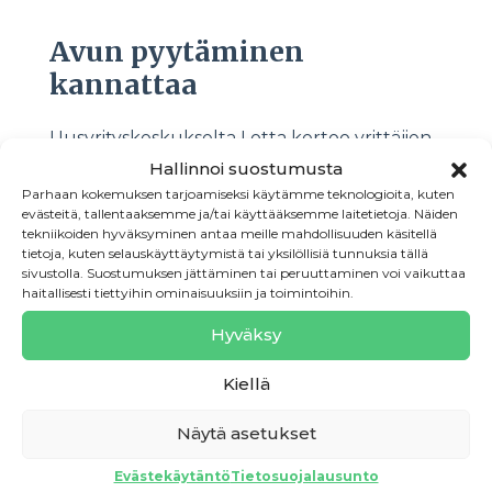
Avun pyytäminen
kannattaa
Uusyrityskeskukselta Lotta kertoo yrittäjien
hakeneen ensisijaisesti varmuutta ja
Hallinnoi suostumusta
Parhaan kokemuksen tarjoamiseksi käytämme teknologioita, kuten
vahvistusta suunnitelmille; uskallammeko,
evästeitä, tallentaaksemme ja/tai käyttääksemme laitetietoja. Näiden
osaammeko, pystymmekö? Yhteisten
tekniikoiden hyväksyminen antaa meille mahdollisuuden käsitellä
tietoja, kuten selauskäyttäytymistä tai yksilöllisiä tunnuksia tällä
keskusteluiden jälkeen vahvistui ajatus siitä,
sivustolla. Suostumuksen jättäminen tai peruuttaminen voi vaikuttaa
että ongelmia ei ole, vaan idea tulisi
haitallisesti tiettyihin ominaisuuksiin ja toimintoihin.
toimimaan.
Hyväksy
– Jos olisikin tiennyt kuinka hyvin, helposti ja
Kiellä
kivuttomasti kaikki menee, ja miten upea
Näytä asetukset
juttu tämä on, niin tämä olisi pitänyt tehdä jo
kymmenen vuotta aikaisemmin. Toisaalta ei
Evästekäytäntö
Tietosuojalausunto