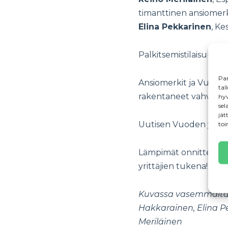
timanttinen ansiomer
Elina Pekkarinen
, K
Palkitsemistilaisuus jä
Par
Ansiomerkit ja Vuoden
tal
rakentaneet vahvaa pe
hyv
sel
jät
Uutisen Vuoden yritys
toi
Lämpimät onnittelut pa
yrittäjien tukena!
Kuvassa vasemmalta oi
Hakkarainen, Elina Pe
Meriläinen