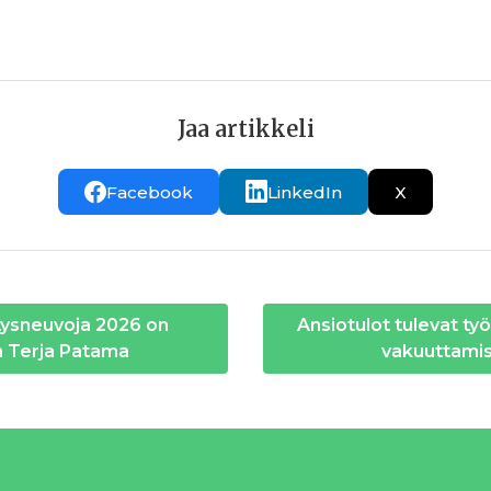
Jaa artikkeli
Facebook
LinkedIn
X
tysneuvoja 2026 on
Ansiotulot tulevat työ
n Terja Patama
vakuuttami