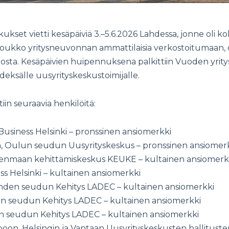
kset vietti kesäpäiviä 3.–5.6.2026 Lahdessa, jonne oli 
kko yritysneuvonnan ammattilaisia verkostoitumaan,
sta. Kesäpäivien huipennuksena palkittiin Vuoden yrit
hdeksälle uusyrityskeskustoimijalle.
in seuraavia henkilöitä:
 Business Helsinki – pronssinen ansiomerkki
a
, Oulun seudun Uusyrityskeskus – pronssinen ansiomer
denmaan kehittämiskeskus KEUKE – kultainen ansiomerk
ess Helsinki – kultainen ansiomerkki
ahden seudun Kehitys LADEC – kultainen ansiomerkki
en seudun Kehitys LADEC – kultainen ansiomerkki
n seudun Kehitys LADEC – kultainen ansiomerkki
spoon, Helsingin ja Vantaan Uusyrityskeskusten hallitust