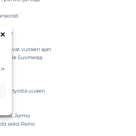
sioristi
rossa.
tka ovat vuosien ajan
kasvulle Suomessa.
 ja
t
aasta työstä uusien
avola, Jarmo
ola sekä Reino