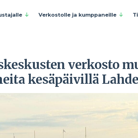
ustajalle
Verkostolle ja kumppaneille
T
skeskusten verkosto mu
neita kesäpäivillä Lahd