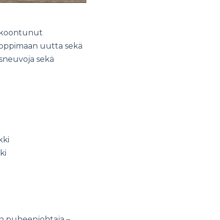
kokoontunut
 oppimaan uutta sekä
ysneuvoja sekä
kki
ki
en puheenjohtaja –