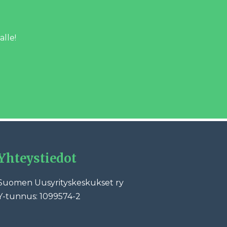
alle!
Yhteystiedot
Suomen Uusyrityskeskukset ry
Y-tunnus: 1099574-2
ebook
LinkedIn
YouTube
Instagram
TikTok