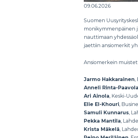
09.06.2026
Suomen Uusyrityskesku
monikymmenpäinen jou
nauttimaan yhdessäolo
jaettiin ansiomerkit y
Ansiomerkein muistetti
Jarmo Hakkarainen
,
Anneli Rinta-Paavol
Ari Ainola
, Keski-Uu
Elie El-Khouri
, Busin
Samuli Kunnarus
, L
Pekka Mantila
, Lahd
Krista Mäkelä
, Lahde
Reino Meriläinen
, E