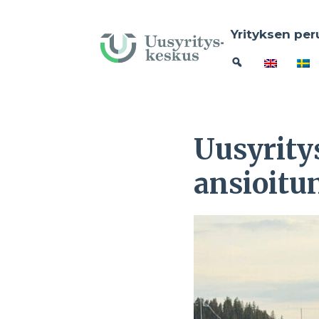
Yrityksen per
Uusyrity
ansioitu