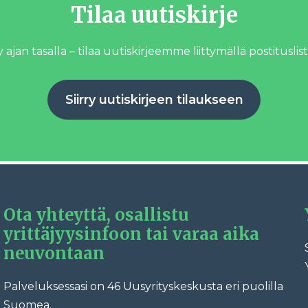
Tilaa uutiskirje
 ajan tasalla – tilaa uutiskirjeemme liittymällä postituslist
Siirry uutiskirjeen tilaukseen
Ota yhteyttä, osallistu
yrittäjyysinfoon tai varaa aika
neuvontaan
Palveluksessasi on 46 Uusyrityskeskusta eri puolilla
Fac
Suomea.