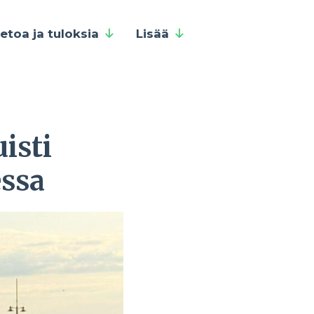
ietoa ja tuloksia
Lisää
isti
essa