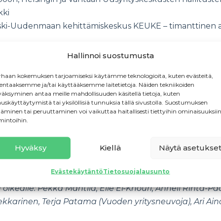
kki
eski-Uudenmaan kehittämiskeskus KEUKE – timanttinen an
rjestettiin Vesijärven rannalla tunnelmallisessa Kokka Bist
Hallinnoi suostumusta
haan kokemuksen tarjoamiseksi käytämme teknologioita, kuten evästeitä,
 yritysneuvoja -tunnustus ovat tapamme kiittää heitä, jo
lentaaksemme ja/tai käyttääksemme laitetietoja. Näiden tekniikoiden
rustaa uusyrityskeskusten toiminnalle ja yrittäjyyden 
äksyminen antaa meille mahdollisuuden käsitellä tietoja, kuten
auskäyttäytymistä tai yksilöllisiä tunnuksia tällä sivustolla. Suostumuksen
täminen tai peruuttaminen voi vaikuttaa haitallisesti tiettyihin ominaisuuksiin
neuvojasta voit lukea
mintoihin.
täältä.
Hyväksy
Kiellä
Näytä asetukse
lkituille ja sydämellinen kiitos koko verkostolle arvokk
Evästekäytäntö
Tietosuojalausunto
kealle: Pekka Mantila, Elie El-Khouri, Anneli Rinta-Pa
kkarinen, Terja Patama (Vuoden yritysneuvoja), Ari Ain