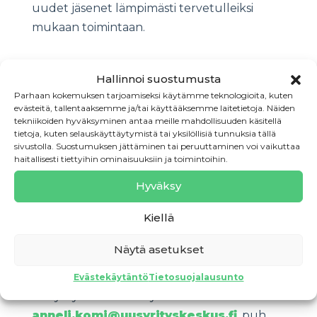
uudet jäsenet lämpimästi tervetulleiksi
mukaan toimintaan.
– Uusyrityskeskusten asiakkailleen
Hallinnoi suostumusta
maksuttomasti tarjoama alkuvaiheen
Parhaan kokemuksen tarjoamiseksi käytämme teknologioita, kuten
yritysneuvonta on saajilleen ja
evästeitä, tallentaaksemme ja/tai käyttääksemme laitetietoja. Näiden
tekniikoiden hyväksyminen antaa meille mahdollisuuden käsitellä
yhteiskunnalle äärettömän arvokasta.
tietoja, kuten selauskäyttäytymistä tai yksilöllisiä tunnuksia tällä
Neuvonnan tavoitteena ei ole perustaa
sivustolla. Suostumuksen jättäminen tai peruuttaminen voi vaikuttaa
haitallisesti tiettyihin ominaisuuksiin ja toimintoihin.
mahdollisimman paljon yrityksiä, vaan
mahdollisimman kannattavia yrityksiä.
Hyväksy
Elinkelpoiset yritykset hyödyttävät kaikkia
Kiellä
kuntalaisia, muistuttaa Komi.
Näytä asetukset
Lisätietoja:
Anneli Komi, toimitusjohtaja, Suomen
Evästekäytäntö
Tietosuojalausunto
Uusyrityskeskukset ry
anneli.komi@uusyrityskeskus.fi
, puh.