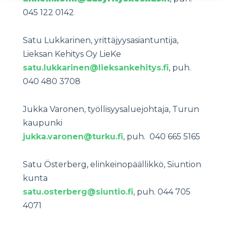
045 122 0142
Satu Lukkarinen, yrittäjyysasiantuntija,
Lieksan Kehitys Oy LieKe
satu.lukkarinen@lieksankehitys.fi
, puh.
040 480 3708
Jukka Varonen, työllisyysaluejohtaja, Turun
kaupunki
jukka.varonen@turku.fi
, puh. 040 665 5165
Satu Österberg, elinkeinopäällikkö, Siuntion
kunta
satu.osterberg@siuntio.fi
, puh. 044 705
4071