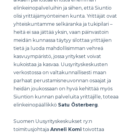
elinkeinopalveluihin ja siihen, että Siuntio
olisi yrittäjämyönteinen kunta. Yrittäjät ovat
yhteiskuntamme selkäranka ja tukipilari –
heitä ei saa jättää yksin, vaan päinvastoin
meidän kunnassa täytyy silottaa yrittäjien
tietä ja luoda mahdollisimman vehreä
kasvuympäristö, jossa yritykset voivat
kukoistaa ja kasvaa. Uusyrityskeskusten
verkostossa on valtakunnallisesti maan
parhaat perustamisneuvonnan osaajat ja
heidän joukossaan on hyvä kehittää myös
Siuntion kunnan palveluita yrittäjille, toteaa
elinkeinopäällikkö
Satu Österberg
.
Suomen Uusyrityskeskukset ry:n
toimitusjohtaja
Anneli Komi
toivottaa