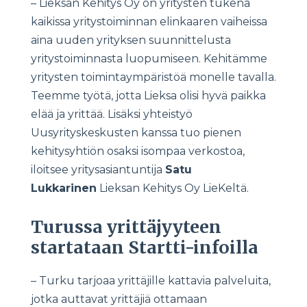
– Lieksan Kehitys Oy on yritysten tukena
kaikissa yritystoiminnan elinkaaren vaiheissa
aina uuden yrityksen suunnittelusta
yritystoiminnasta luopumiseen. Kehitämme
yritysten toimintaympäristöä monelle tavalla.
Teemme työtä, jotta Lieksa olisi hyvä paikka
elää ja yrittää. Lisäksi yhteistyö
Uusyrityskeskusten kanssa tuo pienen
kehitysyhtiön osaksi isompaa verkostoa,
iloitsee yritysasiantuntija
Satu
Lukkarinen
Lieksan Kehitys Oy LieKeltä.
Turussa yrittäjyyteen
startataan Startti-infoilla
– Turku tarjoaa yrittäjille kattavia palveluita,
jotka auttavat yrittäjiä ottamaan