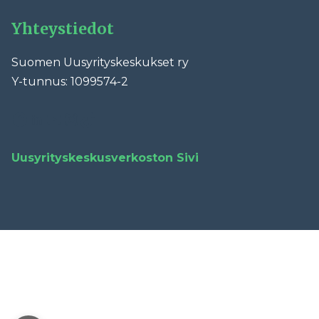
Yhteystiedot
Suomen Uusyrityskeskukset ry
Y-tunnus: 1099574-2
Facebook
LinkedIn
YouTube
Instagram
TikTok
Uusyrityskeskusverkoston Sivi