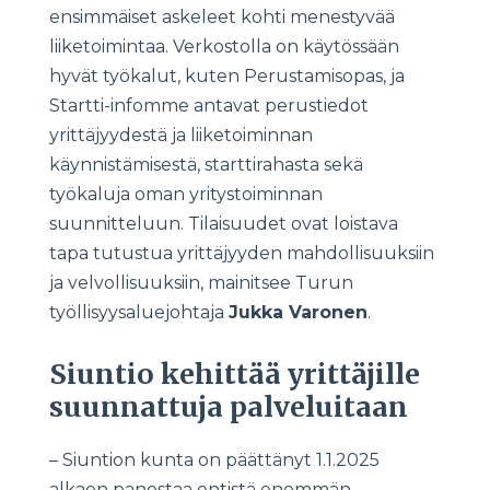
ensimmäiset askeleet kohti menestyvää
liiketoimintaa. Verkostolla on käytössään
hyvät työkalut, kuten Perustamisopas, ja
Startti-infomme antavat perustiedot
yrittäjyydestä ja liiketoiminnan
käynnistämisestä, starttirahasta sekä
työkaluja oman yritystoiminnan
suunnitteluun. Tilaisuudet ovat loistava
tapa tutustua yrittäjyyden mahdollisuuksiin
ja velvollisuuksiin, mainitsee Turun
työllisyysaluejohtaja
Jukka Varonen
.
Siuntio kehittää yrittäjille
suunnattuja palveluitaan
– Siuntion kunta on päättänyt 1.1.2025
alkaen panostaa entistä enemmän