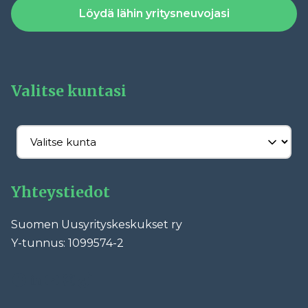
Löydä lähin yritysneuvojasi
Valitse kuntasi
Yhteystiedot
Suomen Uusyrityskeskukset ry
Y-tunnus: 1099574-2
Facebook
LinkedIn
YouTube
Instagram
TikTok