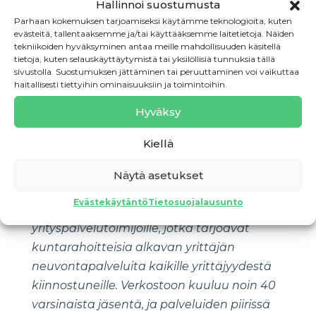
Hallinnoi suostumusta
kaupunki
Parhaan kokemuksen tarjoamiseksi käytämme teknologioita, kuten
evästeitä, tallentaaksemme ja/tai käyttääksemme laitetietoja. Näiden
petra.stahl@hanko.fi
, puh. 040 135 9599
tekniikoiden hyväksyminen antaa meille mahdollisuuden käsitellä
tietoja, kuten selauskäyttäytymistä tai yksilöllisiä tunnuksia tällä
sivustolla. Suostumuksen jättäminen tai peruuttaminen voi vaikuttaa
Niina Hemming, elinkeinopäällikkö, Paraisten
haitallisesti tiettyihin ominaisuuksiin ja toimintoihin.
kaupunki
Hyväksy
niina.hemming@parainen.fi
, puh. 040 184
3879
Kiellä
Suomen Uusyrityskeskukset ry on
Näytä asetukset
yhteisjärjestö eri puolilla Suomea toimiville
Evästekäytäntö
Tietosuojalausunto
Uusyrityskeskuksille ja muille
yrityspalvelutoimijoille, jotka tarjoavat
kuntarahoitteisia alkavan yrittäjän
neuvontapalveluita kaikille yrittäjyydestä
kiinnostuneille. Verkostoon kuuluu noin 40
varsinaista jäsentä, ja palveluiden piirissä