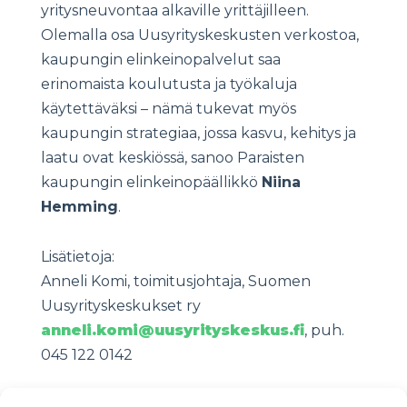
yritysneuvontaa alkaville yrittäjilleen.
Olemalla osa Uusyrityskeskusten verkostoa,
kaupungin elinkeinopalvelut saa
erinomaista koulutusta ja työkaluja
käytettäväksi – nämä tukevat myös
kaupungin strategiaa, jossa kasvu, kehitys ja
laatu ovat keskiössä, sanoo Paraisten
kaupungin elinkeinopäällikkö
Niina
Hemming
.
Lisätietoja:
Anneli Komi, toimitusjohtaja, Suomen
Uusyrityskeskukset ry
anneli.komi@uusyrityskeskus.fi
, puh.
045 122 0142
Petra Ståhl, kaupunginjohtaja, Hangon