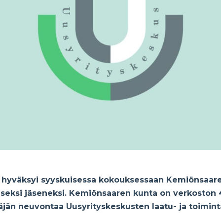
us hyväksyi syyskuisessa kokouksessaan Kemiönsaar
seksi jäseneksi. Kemiönsaaren kunta on verkoston 45
täjän neuvontaa Uusyrityskeskusten laatu- ja toimin