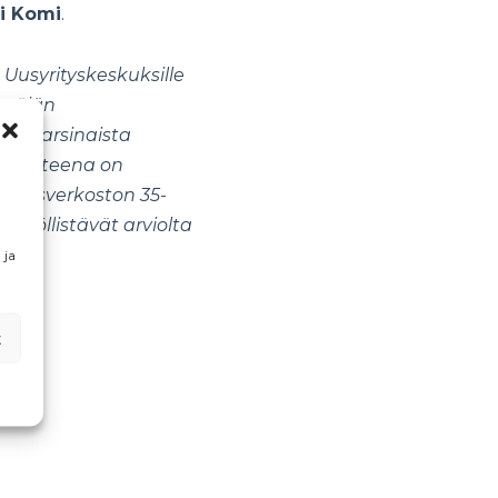
i Komi
.
 Uusyrityskeskuksille
ittäjän
 45 varsinaista
tavoitteena on
eskusverkoston 35-
 työllistävät arviolta
 ja
t