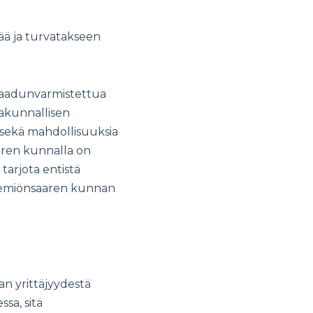
ää ja turvatakseen
 laadunvarmistettua
akunnallisen
 sekä mahdollisuuksia
aaren kunnalla on
tarjota entistä
 Kemiönsaaren kunnan
 yrittäjyydestä
sa, sitä