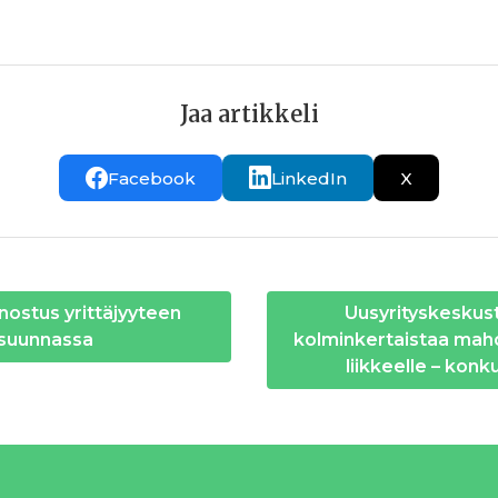
Jaa artikkeli
Facebook
LinkedIn
X
nostus yrittäjyyteen
Uusyrityskeskus
suunnassa
kolminkertaistaa mah
liikkeelle – konk