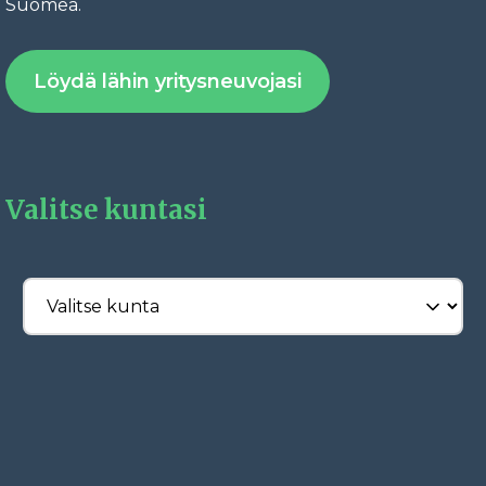
Fac
Suomea.
Löydä lähin yritysneuvojasi
Valitse kuntasi