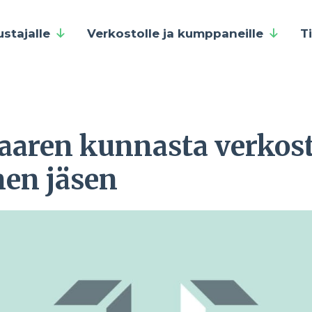
ustajalle
Verkostolle ja kumppaneille
T
aren kunnasta verkost
nen jäsen