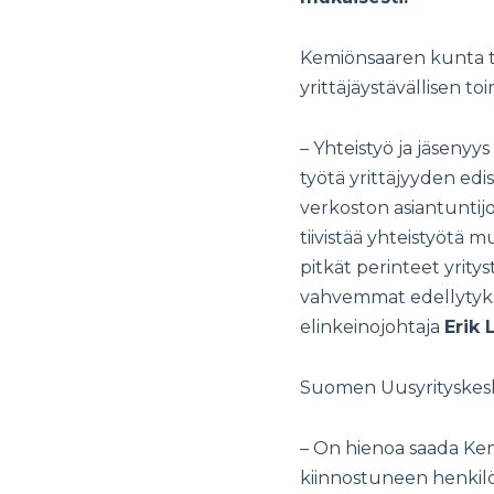
Kemiönsaaren kunta te
yrittäjäystävällisen t
– Yhteistyö ja jäseny
työtä yrittäjyyden e
verkoston asiantuntij
tiivistää yhteistyötä 
pitkät perinteet yrit
vahvemmat edellytyks
elinkeinojohtaja
Erik 
Suomen Uusyrityskesku
– On hienoa saada Ke
kiinnostuneen henkilö