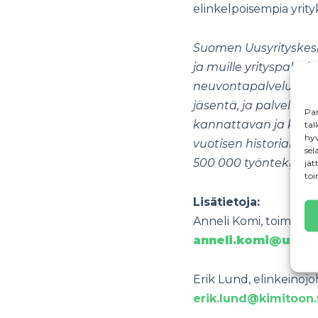
elinkelpoisempia yrit
Suomen Uusyrityskesku
ja muille yrityspalvel
neuvontapalveluita ka
jäsentä, ja palveluid
Par
kannattavan ja kasva
tal
hyv
vuotisen historian aik
sel
500 000 työntekijää.
jät
toi
Lisätietoja:
Anneli Komi, toimitus
anneli.komi@uusyri
Erik Lund, elinkeinoj
erik.lund@kimitoon.