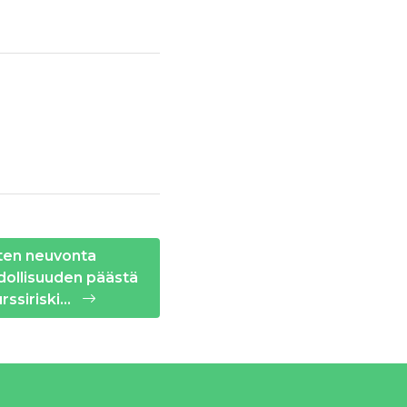
ten neuvonta
dollisuuden päästä
urssiriski…