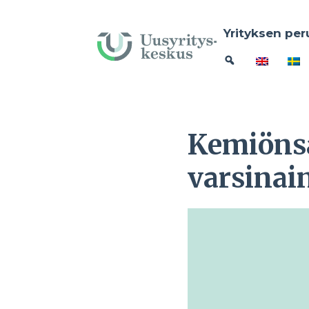
Yrityksen per
Kemiönsa
varsinai