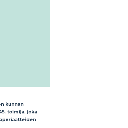
en kunnan
. toimija, joka
taperiaatteiden