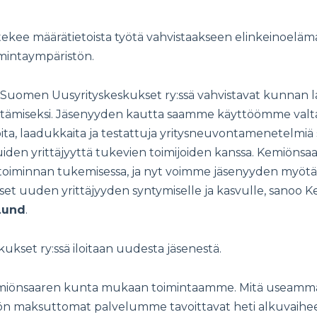
kee määrätietoista työtä vahvistaakseen elinkeinoeläm
oimintaympäristön.
ys Suomen Uusyrityskeskukset ry:ssä vahvistavat kunnan
distämiseksi. Jäsenyyden kautta saamme käyttöömme valt
oita, laadukkaita ja testattuja yritysneuvontamenetelmiä
muiden yrittäjyyttä tukevien toimijoiden kanssa. Kemiöns
ystoiminnan tukemisessa, ja nyt voimme jäsenyyden myötä 
et uuden yrittäjyyden syntymiselle ja kasvulle, sanoo
Lund
.
kset ry:ssä iloitaan uudesta jäsenestä.
miönsaaren kunta mukaan toimintaamme. Mitä useamman
n maksuttomat palvelumme tavoittavat heti alkuvaihees