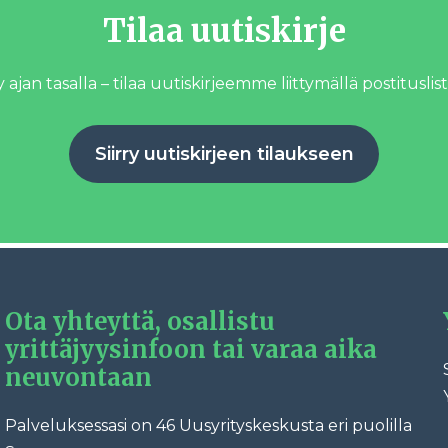
Tilaa uutiskirje
 ajan tasalla – tilaa uutiskirjeemme liittymällä postituslist
Siirry uutiskirjeen tilaukseen
Ota yhteyttä, osallistu
yrittäjyysinfoon tai varaa aika
neuvontaan
Palveluksessasi on 46 Uusyrityskeskusta eri puolilla