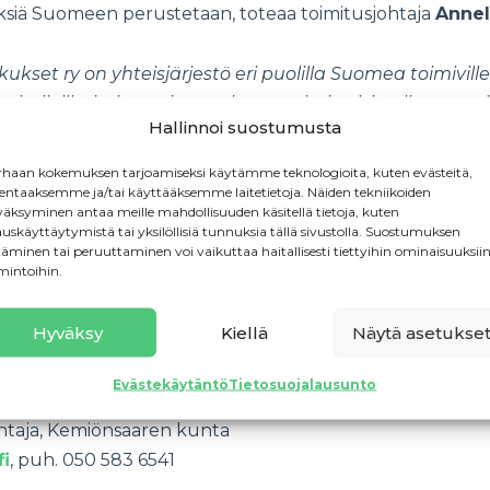
yksiä Suomeen perustetaan, toteaa toimitusjohtaja
Annel
kset ry on yhteisjärjestö eri puolilla Suomea toimiville
utoimijoille, jotka tarjoavat kuntarahoitteisia alkavan yr
Hallinnoi suostumusta
ikille yrittäjyydestä kiinnostuneille. Verkostoon kuuluu
en piirissä on lähes 85 % Suomen väestöstä. Toiminnan 
haan kokemuksen tarjoamiseksi käytämme teknologioita, kuten evästeitä,
van yritystoiminnan syntyminen Suomeen. Uusyritysk
lentaaksemme ja/tai käyttääksemme laitetietoja. Näiden tekniikoiden
äksyminen antaa meille mahdollisuuden käsitellä tietoja, kuten
ana sen avulla on perustettu noin 200 000 yritystä, jotka
auskäyttäytymistä tai yksilöllisiä tunnuksia tällä sivustolla. Suostumuksen
täminen tai peruuttaminen voi vaikuttaa haitallisesti tiettyihin ominaisuuksiin
mintoihin.
Hyväksy
Kiellä
Näytä asetukse
johtaja, Suomen Uusyrityskeskukset ry
tyskeskus.fi
, puh. 045 122 0142
Evästekäytäntö
Tietosuojalausunto
ohtaja, Kemiönsaaren kunta
fi
, puh. 050 583 6541