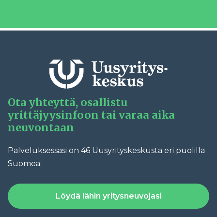
Ota yhteyttä, osallistu
yrittäjyysinfoon tai varaa aika
neuvontaan
Palveluksessasi on 46 Uusyrityskeskusta eri puolilla
Suomea.
Löydä lähin yritysneuvojasi