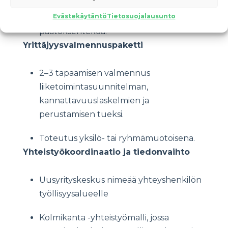
Evästekäytäntö
Tietosuojalausunto
Lausunto tukee työllisyysalueen
päätöksentekoa.
Yrittäjyysvalmennuspaketti
2–3 tapaamisen valmennus
liiketoimintasuunnitelman,
kannattavuuslaskelmien ja
perustamisen tueksi.
Toteutus yksilö- tai ryhmämuotoisena.
Yhteistyökoordinaatio ja tiedonvaihto
Uusyrityskeskus nimeää yhteyshenkilön
työllisyysalueelle
Kolmikanta -yhteistyömalli, jossa