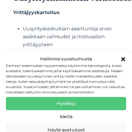
Yrittäjyyskartoitus
Uusyrityskeskuksen asiantuntija arvioi
asiakkaan valmiudet ja motivaation
yrittäjyyteen.
Kartoituksen lopputuloksena syntyy
Hallinnoi suostumusta
Parhaan kokemuksen tarjoamiseksi käytämme teknologioita, kuten
kirjallinen yhteenveto, jota työllisyysalue
evästeitä, tallentaaksemme ja/tai käyttääksemme laitetietoja. Näiden
voi hyödyntää päätöksenteossa.
tekniikoiden hyväksyminen antaa meille mahdollisuuden käsitellä
tietoja, kuten selauskäyttäytymistä tai yksilöllisiä tunnuksia tällä
sivustolla. Suostumuksen jättäminen tai peruuttaminen voi vaikuttaa
Palvelu voidaan tarjota maksullisena
haitallisesti tiettyihin ominaisuuksiin ja toimintoihin.
Starttirahalausuntojen laadinta
Hyväksy
Uusyrityskeskus laatii virallisen
Kiellä
lausunnon asiakkaan yritysideasta ja
valmiuksista.
Näytä asetukset