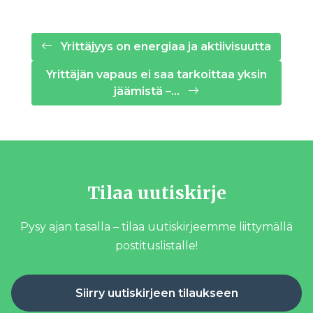
Yrittäjyys on energiaa ja aktiivisuutta
Yrittäjän vapaus ei saa tarkoittaa yksin
jäämistä –…
Tilaa uutiskirje
Pysy ajan tasalla – tilaa uutiskirjeemme liittymällä
postituslistalle!
Siirry uutiskirjeen tilaukseen