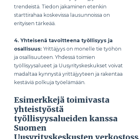
trendeistä. Tiedon jakaminen etenkin
starttirahaa koskevissa lausunnoissa on
erityisen tärkeää.
4. Yhteisenä tavoitteena työllisyys ja
osallisuus:
Yrittäjyys on monelle tie työhön
ja osallisuuteen. Yhdessä toimien
työllisyysalueet ja Uusyrityskeskukset voivat
madaltaa kynnystä yrittäjyyteen ja rakentaa
kestäviä polkuja työelämään.
Esimerkkejä toimivasta
yhteistyöstä
työllisyysalueiden kanssa
Suomen
Uusyrityskeskusten verkostoss