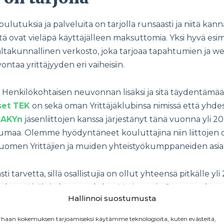
 koulutuksia ja palveluita on tarjolla runsaasti ja niitä k
tä ovat vieläpä käyttäjälleen maksuttomia. Yksi hyvä esi
ltakunnallinen verkosto, joka tarjoaa tapahtumien ja web
ntaa yrittäjyyden eri vaiheisiin.
a. Henkilökohtaisen neuvonnan lisäksi ja sitä täydentämää
set TEK
on sekä oman Yrittäjäklubinsa nimissä että yhdes
t AKYn
jäsenliittojen kanssa järjestänyt tänä vuonna yli 20
umaa. Olemme hyödyntäneet kouluttajina niin liittojen 
uomen Yrittäjien ja muiden yhteistyökumppaneiden asian
i tarvetta, sillä osallistujia on ollut yhteensä pitkälle yli
lossa. Lisäksi olemme yhdessä Loimun ja Ornamon kan
Hallinnoi suostumusta
oka auttaa yrittäjyyttä harkitsevia miettimään perusasio
aa ja hinnoittelua. Edellä mainitut ovat hyviä esimerkkejä 
haan kokemuksen tarjoamiseksi käytämme teknologioita, kuten evästeitä,