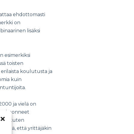
annattaa ehdottomasti
merkki on
inaarinen lisäksi
n esimerkiksi
sä toisten
 erilaista koulutusta ja
omia kuin
tuntijoita.
 2000 ja vielä on
ssa koonneet
ita, kuten
siitä, että yrittäjäkin