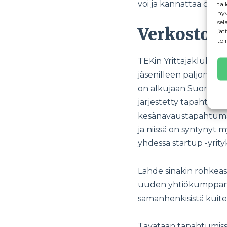
voi ja kannattaa olla li
tal
hyv
sel
Verkostois
jät
toi
TEKin Yrittäjäklubi per
jäsenilleen paljon eril
on alkujaan Suomen Eko
järjestetty tapahtuma 
kesänavaustapahtumaks
ja niissä on syntynyt
yhdessä startup -yrit
Lähde sinäkin rohkeast
uuden yhtiökumppanin 
samanhenkisistä kuite
Tavataan tapahtumiss