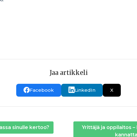
n akateemiset TEKin yrittäjyysasioista vastaava asiantunti
eri
Jaa artikkeli
Facebook
LinkedIn
X
assa sinulle kertoo?
Yrittäjä ja oppilaitos
kannatt