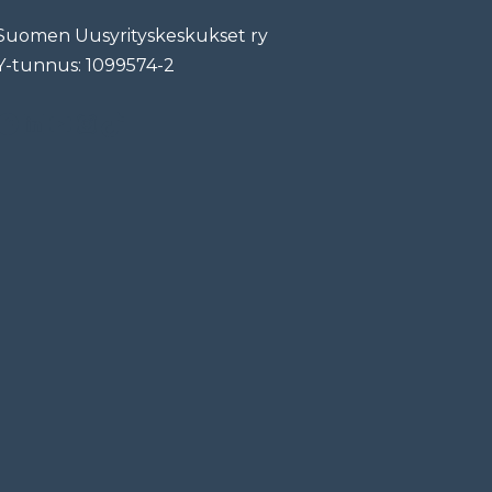
Suomen Uusyrityskeskukset ry
Y-tunnus: 1099574-2
ebook
LinkedIn
YouTube
Instagram
TikTok