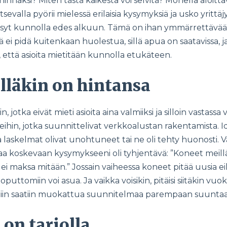
hinnaksi? Miten tästä kaikesta voi selvitä? Monella aloittava
itsevalla pyörii mielessä erilaisia kysymyksiä ja usko yritt
syt kunnolla edes alkuun. Tämä on ihan ymmärrettävää, 
tä ei pidä kuitenkaan huolestua, sillä apua on saatavissa, 
 että asioita mietitään kunnolla etukäteen.
lläkin on hintansa
, jotka eivät mieti asioita aina valmiiksi ja silloin vastassa
in, jotka suunnittelivat verkkoalustan rakentamista. Ide
 laskelmat olivat unohtuneet tai ne oli tehty huonosti. V
aa koskevaan kysymykseeni oli tyhjentävä: ”Koneet meillä 
 ei maksa mitään.” Jossain vaiheessa koneet pitää uusia eik
oputtomiin voi asua. Ja vaikka voisikin, pitäisi siitäkin v
 niin saatiin muokattua suunnitelmaa parempaan suunta
 on tarjolla