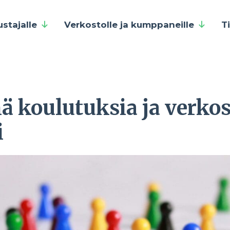
ustajalle
Verkostolle ja kumppaneille
T
 koulutuksia ja verkos
i