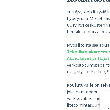
Yrittäjyyteen liittyviä
hyödyntää. Monet niis
uusyrityskeskusten va
henkilökohtaista neuvo
Myös liitoista saa apu
Tekniikan akateemi
Akavalaiset yrittäjä
verkostoitumistapaht
uusyrityskeskusten, S
Koulutuksille on selväst
jokunen tapahtuma tu
verkkovalmennuksen, j
liitetoimintasuunnitelm
Par