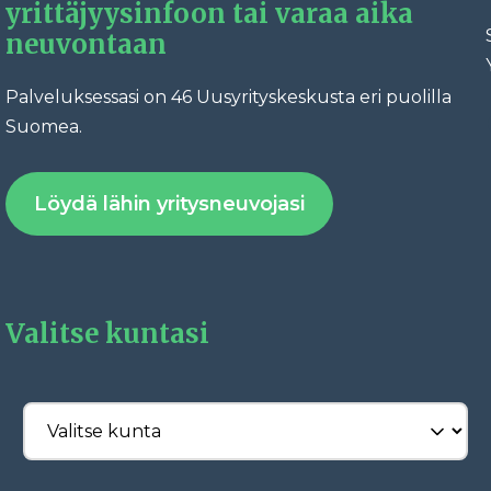
yrittäjyysinfoon tai varaa aika
neuvontaan
Palveluksessasi on 46 Uusyrityskeskusta eri puolilla
Fac
Suomea.
Löydä lähin yritysneuvojasi
Valitse kuntasi