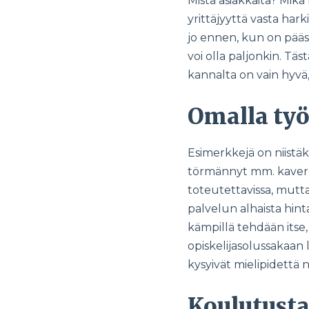
Mistä asiakkaita? Mikä 
yrittäjyyttä vasta hark
jo ennen, kun on pääs
voi olla paljonkin. Täs
kannalta on vain hyvä,
Omalla työ
Esimerkkejä on niistäkin
törmännyt mm. kavereih
toteutettavissa, mutta
palvelun alhaista hint
kämpillä tehdään itse,
opiskelijasolussakaan l
kysyivät mielipidettä
Koulutusta