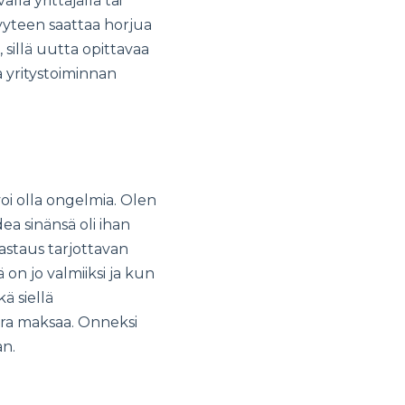
lla yrittäjällä tai
äjyyteen saattaa horjua
sillä uutta opittavaa
ja yritystoiminnan
 voi olla ongelmia. Olen
a sinänsä oli ihan
astaus tarjottavan
on jo valmiiksi ja kun
ä siellä
uokra maksaa. Onneksi
an.