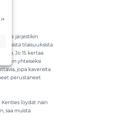
 ja
ja se järjestikin
t
ki näistä tilaisuuksista
destä. Jo 15 kertaa
senten yhteiseksi
tavia, jopa kavereita
nneet perustaneet
 Kenties löydät näin
n, saa muista