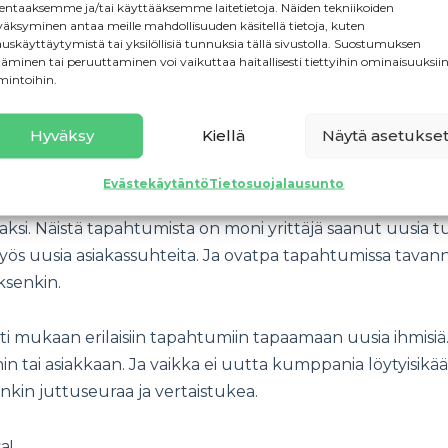
iton jäsen.
lentaaksemme ja/tai käyttääksemme laitetietoja. Näiden tekniikoiden
äksyminen antaa meille mahdollisuuden käsitellä tietoja, kuten
auskäyttäytymistä tai yksilöllisiä tunnuksia tällä sivustolla. Suostumuksen
ta voimaa ja kumppaneita
täminen tai peruuttaminen voi vaikuttaa haitallisesti tiettyihin ominaisuuksiin
mintoihin.
ustettiin aikanaan kokoamaan tekkiläiset yrittäjät yhteen 
Hyväksy
Kiellä
Näytä asetukse
aisia koulutuksia ja verkostoitumistilaisuuksia. Yksi esimerk
nomien kanssa järjestetty vuosittainen Ilo irti yrittäjyy
Evästekäytäntö
Tietosuojalausunto
on sittemmin laajentunut kaikkien AKYn jäsenliittojen jä
i. Näistä tapahtumista on moni yrittäjä saanut uusia tut
 myös uusia asiakassuhteita. Ja ovatpa tapahtumissa tava
yksenkin.
i mukaan erilaisiin tapahtumiin tapaamaan uusia ihmisiä.
tai asiakkaan. Ja vaikka ei uutta kumppania löytyisikää
nkin juttuseuraa ja vertaistukea.
a!