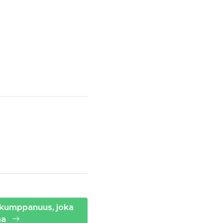
ja sekä Akavalaiset
 – kumppanuus, joka
aa