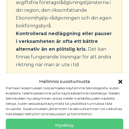
avgiftsfria företagsrådgivningstjänsterna i
din region, den riksomfattande
Ekonomihjälp-rådgivningen och din egen
bokföringsbyrå.
Kontrollerad nedläggning eller pauser
i verksamheten är ofta ett bättre
alternativ än en plötslig kris.
Det kan
finnas fungerande lösningar för att ändra
riktning när man är ute i tid.
Hallinnoi suostumusta
Parhaan kokemuksen tarjoamiseksi käytämme teknologioita, kuten
evästeitä, tallentaaksemme ja/tai käyttääksemme laitetietoja. Näiden
Företagsverksamhetens
tekniikoiden hyväksyminen antaa meille mahdollisuuden käsitellä
tietoja, kuten selauskäyttäytymistä tai yksilöllisiä tunnuksia tällä
delområden
sivustolla. Suostumuksen jättäminen tai peruuttaminen voi vaikuttaa
haitallisesti tiettyihin ominaisuuksiin ja toimintoihin.
Hyväksy