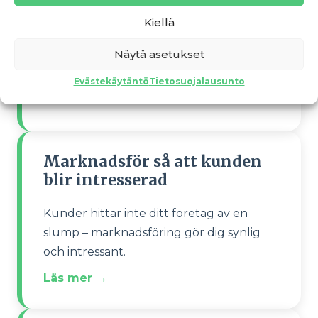
Agera ansvarsfullt
Kiellä
En ansvarsfull företagare beaktar miljöns,
Näytä asetukset
människornas och ekonomins påverkan i
sin verksamhet.
Evästekäytäntö
Tietosuojalausunto
Läs mer →
Marknadsför så att kunden
blir intresserad
Kunder hittar inte ditt företag av en
slump – marknadsföring gör dig synlig
och intressant.
Läs mer →