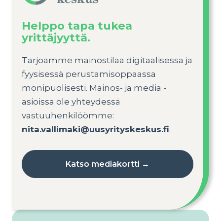
Helppo tapa tukea
yrittäjyyttä.
Tarjoamme mainostilaa digitaalisessa ja
fyysisessä perustamisoppaassa
monipuolisesti. Mainos- ja media -
asioissa ole yhteydessä
vastuuhenkilöömme:
nita.vallimaki@uusyrityskeskus.fi
.
Katso mediakortti →