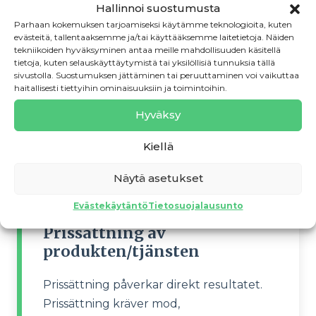
Hallinnoi suostumusta
Läs mer →
Parhaan kokemuksen tarjoamiseksi käytämme teknologioita, kuten
evästeitä, tallentaaksemme ja/tai käyttääksemme laitetietoja. Näiden
tekniikoiden hyväksyminen antaa meille mahdollisuuden käsitellä
tietoja, kuten selauskäyttäytymistä tai yksilöllisiä tunnuksia tällä
Affärsplan och beräkningar
sivustolla. Suostumuksen jättäminen tai peruuttaminen voi vaikuttaa
haitallisesti tiettyihin ominaisuuksiin ja toimintoihin.
Affärsplanen hjälper till att förstå
Hyväksy
helheten. Samtidigt klargörs om idén är
lönsam.
Kiellä
Läs mer →
Näytä asetukset
Evästekäytäntö
Tietosuojalausunto
Prissättning av
produkten/tjänsten
Prissättning påverkar direkt resultatet.
Prissättning kräver mod,