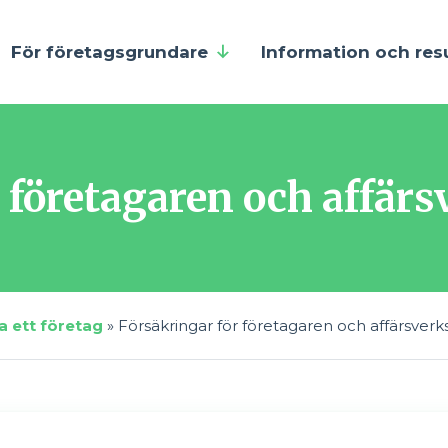
För företagsgrundare
Information och res
r företagaren och affä
a ett företag
»
Försäkringar för företagaren och affärsve