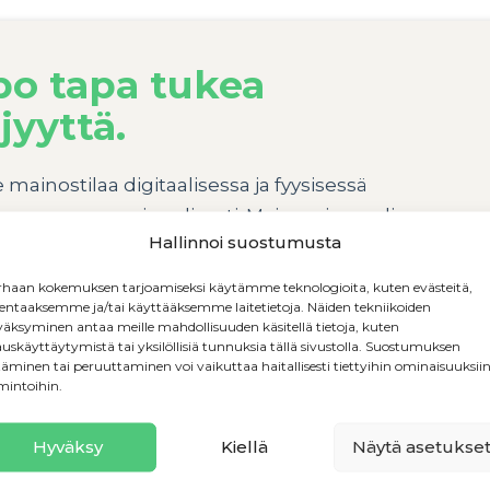
po tapa tukea
jyyttä.
ainostilaa digitaalisessa ja fyysisessä
oppaassa monipuolisesti. Mainos- ja media -
Hallinnoi suostumusta
le yhteydessä vastuuhenkilöömme:
maki@uusyrityskeskus.fi
.
haan kokemuksen tarjoamiseksi käytämme teknologioita, kuten evästeitä,
lentaaksemme ja/tai käyttääksemme laitetietoja. Näiden tekniikoiden
äksyminen antaa meille mahdollisuuden käsitellä tietoja, kuten
auskäyttäytymistä tai yksilöllisiä tunnuksia tällä sivustolla. Suostumuksen
ediakortti →
täminen tai peruuttaminen voi vaikuttaa haitallisesti tiettyihin ominaisuuksiin
mintoihin.
Hyväksy
Kiellä
Näytä asetukse