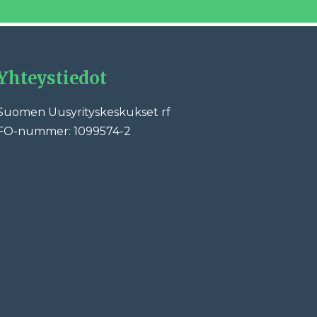
Yhteystiedot
Suomen Uusyrityskeskukset rf
FO-nummer: 1099574-2
ebook
LinkedIn
YouTube
Instagram
X