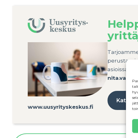
Help
yrittä
Tarjoamme m
perustamis
asioissa o
nita.valli
Par
tal
hyv
sel
Katso m
jät
www.uusyrityskeskus.fi
toi