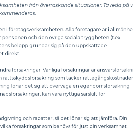
ksamheten från överraskande situationer. Ta reda på v
 rekommenderas.
en i företagsverksamheten. Alla företagare är i allmänhe
 pensionen och den övriga sociala tryggheten (t.ex.
ftens belopp grundar sig på den uppskattade
t direkt.
a försäkringar. Vanliga försäkringar är ansvarsförsäkr
 rättsskyddsförsäkring som täcker rättegångskostnader 
stning lönar det sig att överväga en egendomsförsäkring.
adsförsäkringar, kan vara nyttiga särskilt för
ivning och rabatter, så det lönar sig att jämföra. Din
vilka försäkringar som behövs för just din verksamhet.