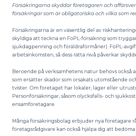
Försäkringarna skyddar företagaren och affärsver
försäkringar som är obligatoriska och vilka som
Försäkringarna är en väsentlig del av riskhantering
skyldiga att teckna en FöPL-försäkring som tryggar
sjukdagpenning och föräldraförmåner). FöPL-avgi
arbetsinkomsten, så dess rätta nivå påverkar skydde
Beroende på verksamhetens natur behövs också andr
som ersätter skador som orsakats utomstående och
tvister. Om företaget har lokaler, lager eller utru
Personförsäkringar, såsom olycksfalls- och sjukkostn
ensamföretagare.
Många försäkringsbolag erbjuder nya företagare rådg
företagsrådgivare kan också hjälpa dig att bedöma 