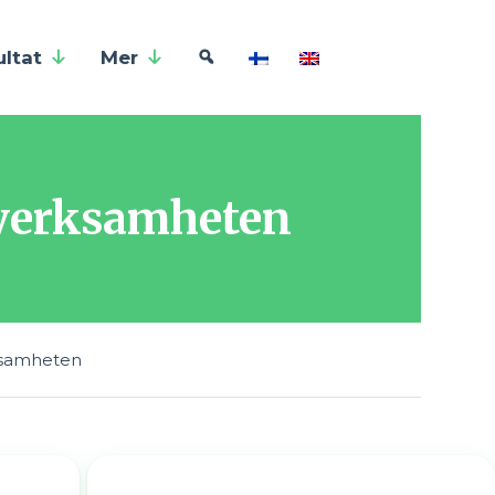
ultat
Mer
rsverksamheten
rksamheten