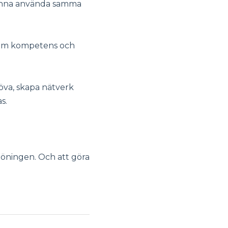
 kunna använda samma
nom kompetens och
öva, skapa nätverk
as.
löningen. Och att göra