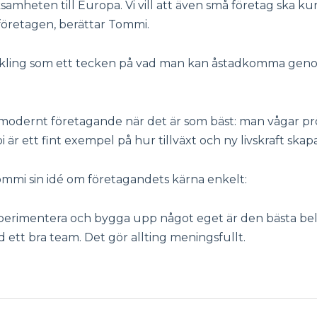
samheten till Europa. Vi vill att även små företag ska
företagen, berättar Tommi.
eckling som ett tecken på vad man kan åstadkomma ge
 modernt företagande när det är som bäst: man vågar pr
är ett fint exempel på hur tillväxt och ny livskraft skap
ommi sin idé om företagandets kärna enkelt:
, experimentera och bygga upp något eget är den bästa be
 ett bra team. Det gör allting meningsfullt.