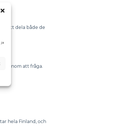
gon att dela både de
 ja
t
 man genom att fråga.
tar hela Finland, och