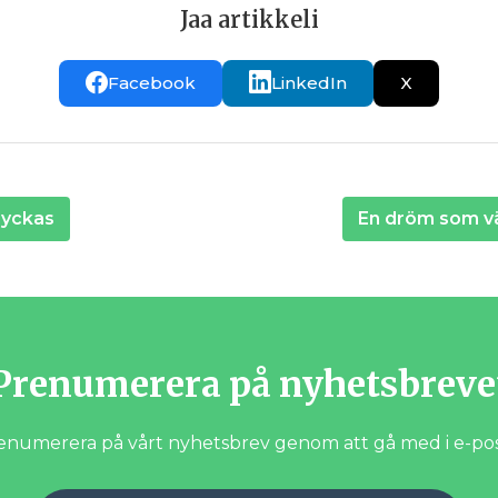
Jaa artikkeli
Facebook
LinkedIn
X
lyckas
En dröm som v
Prenumerera på nyhetsbreve
enumerera på vårt nyhetsbrev genom att gå med i e-postl