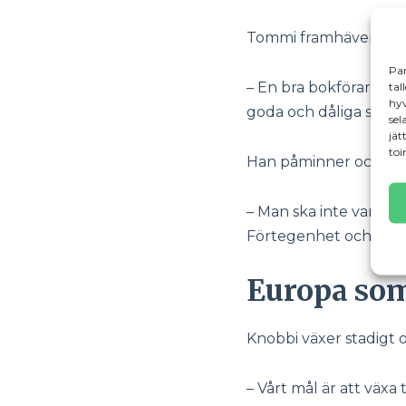
Tommi framhäver bety
Par
– En bra bokförare och
tal
hyv
goda och dåliga stun
sel
jät
toi
Han påminner också o
– Man ska inte vara räd
Förtegenhet och före
Europa so
Knobbi växer stadigt 
– Vårt mål är att väx