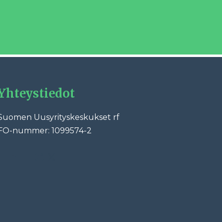
Yhteystiedot
Suomen Uusyrityskeskukset rf
FO-nummer: 1099574-2
ebook
LinkedIn
YouTube
Instagram
X