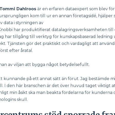
Tommi Dahlroos
är en erfaren dataexpert som blev fö
ursprungligen kom till ur en annan företagsidé, hjälper
av data i styrningen av
nobbi har produktifierat datalagringsverksamheten till 
ag har tillgång till verktyg för kunskapsbaserad ledning
t. Tjänsten gör det praktiskt och vardagligt att använd
rst efter åratal.
han av viljan att bygga något betydelsefullt.
tt kunnande på ett annat sätt än förut. Jag bestämde mig
ill. I den här branschen är det över huvud taget viktigt at
Enligt min åsikt ska man beakta fördelarna för kunderna o
ologins skull.
rcentrums stöd sporrade fr