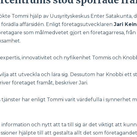
sökte Tommi hjälp av Uusyrityskeskus Enter Satakunta, d
förädla affärsidén. Enligt företagsutvecklaren
Jari Kei
retagare som målmedvetet gjort en företagarresa, från e
rksamhet.
expertis, innovativitet och nyfikenhet Tommis och Knobb
vilja att utveckla och lära sig. Dessutom har Knobbi ett
iver företaget framåt, beskriver Jari.
jänster har enligt Tommi varit värdefulla i synnerhet mi
nformation och nytt att ta till sig är det viktigt att kun
ioner hjälpte till att gestalta allt det som företagande