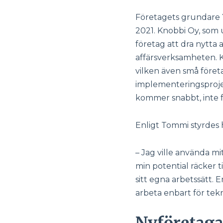
Företagets grundare
2021. Knobbi Oy, som 
företag att dra nytta 
affärsverksamheten. K
vilken även små föret
implementeringsprojek
kommer snabbt, inte fö
Enligt Tommi styrdes 
– Jag ville använda mi
min potential räcker t
sitt egna arbetssätt. 
arbeta enbart för tekn
Nyföretaga