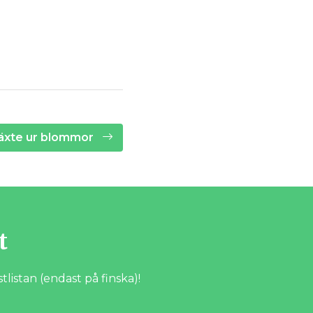
äxte ur blommor
t
istan (endast på finska)!