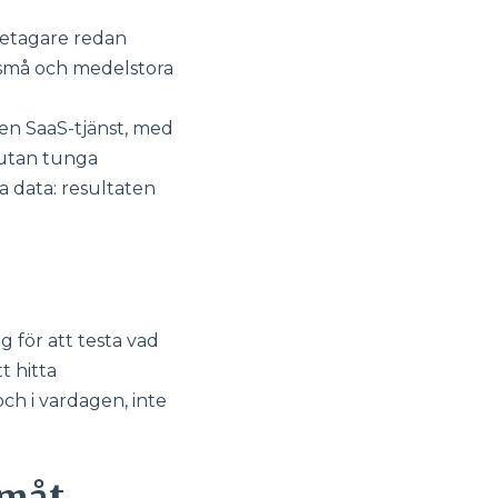
retagare redan
 små och medelstora
en SaaS-tjänst, med
 utan tunga
a data: resultaten
 för att testa vad
t hitta
ch i vardagen, inte
amå
t