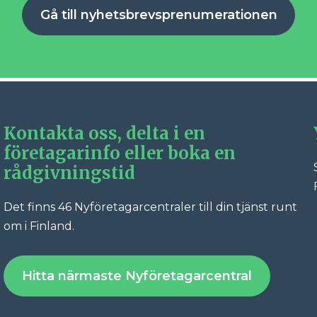
Gå till nyhetsbrevsprenumerationen
Kontakta oss, delta i en
företagarinfo eller boka en
rådgivningstid
Det finns 46 Nyföretagarcentraler till din tjänst runt
Fac
om i Finland.
Hitta närmaste Nyföretagarcentral