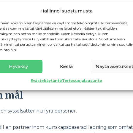
Hallinnoi suostumusta
delsen av samarbete i företagandet.
haan kokemuksen tarjoamiseksi käytämme teknologioita, kuten evästeitä,
 en bra partner är guld värda. Viktigt är att man har nå
lentaaksemme ja/tai käyttääksemme laitetietoja. Näiden tekniikoiden
äksyminen antaa meille mahdollisuuden käsitellä tietoja, kuten
derna med.
auskäyttäytymistä tai yksilöllisiä tunnuksia tällä sivustolla. Suostumuksen
täminen tai peruuttaminen voi vaikuttaa haitallisesti tiettyihin ominaisuuksiin
mintoihin.
m att fulländade kunskaper inte behövs i början.
Hyväksy
Kiellä
Näytä asetukse
d för att inte veta. Allting går att lära sig och hjälp får
tagande passar inte ihop.
Evästekäytäntö
Tietosuojalausunto
m mål
och sysselsätter nu fyra personer.
a till en partner inom kunskapsbaserad ledning som omfat