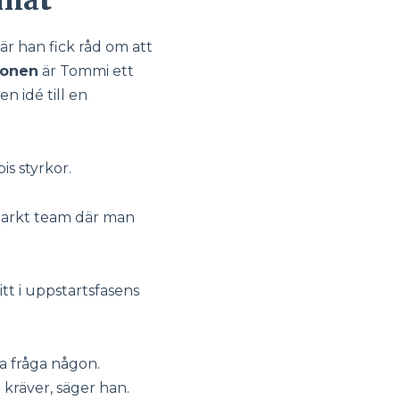
är han fick råd om att
nonen
är Tommi ett
n idé till en
is styrkor.
 starkt team där man
tt i uppstartsfasens
na fråga någon.
t kräver, säger han.