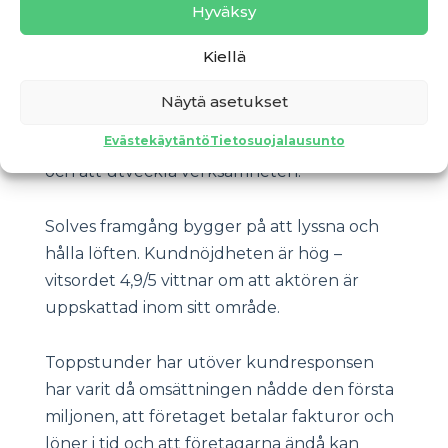
med kollegorna, sedan städning och
Hyväksy
packning av tillbehör in i bilarna och
Kiellä
därefter avfärd till kunderna. Arbetet görs
med glimten i ögat, men på allvar och alltid
Näytä asetukset
med fokus på kundens intresse. Visst går en
Evästekäytäntö
Tietosuojalausunto
del av arbetstiden också åt till administration
och att utveckla verksamheten.
Solves framgång bygger på att lyssna och
hålla löften. Kundnöjdheten är hög –
vitsordet 4,9/5 vittnar om att aktören är
uppskattad inom sitt område.
Toppstunder har utöver kundresponsen
har varit då omsättningen nådde den första
miljonen, att företaget betalar fakturor och
löner i tid och att företagarna ändå kan