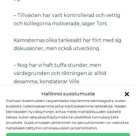
– Tillväxten har varit kontrollerad och vettig
och kollegorna motiverade, säger Toni.
Kamraternas olika tankesätt har fört med sig
diskussioner, men också utveckling.
– Nog har vi haft tuffa stunder, men
värdegrunden och riktningen är alltid
desamma, konstaterar Ville.
Hallinnoi suostumusta
Seriöst, men med glimten i
Parhaan kokemuksen tarjoamiseksi käytämme teknologioita, kuten
ögat
evästeitä, tallentaaksemme ja/tai käyttääksemme laitetietoja. Näiden
tekniikoiden hyväksyminen antaa meille mahdollisuuden käsitellä
tietoja, kuten selauskäyttäytymistä tai yksilöllisiä tunnuksia tällä
Vardagen i Solves är praktisk. Arbetsdagarna
sivustolla. Suostumuksen jättäminen tai peruuttaminen voi vaikuttaa
haitallisesti tiettyihin ominaisuuksiin ja toimintoihin.
förlöper på fältet: först morgonkaffe i hallen