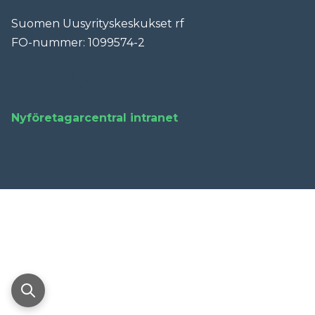
Suomen Uusyrityskeskukset rf
FO-nummer: 1099574-2
Facebook
LinkedIn
YouTube
Instagram
X
Nyföretagarcentral intranet